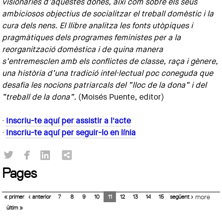
visionàries d’aquestes dones, així com sobre els seus
ambiciosos objectius de socialitzar el treball domèstic i la
cura dels nens. El llibre analitza les fonts utòpiques i
pragmàtiques dels programes feministes per a la
reorganització domèstica i de quina manera
s’entremesclen amb els conflictes de classe, raça i gènere,
una història d’una tradició intel·lectual poc coneguda que
desafia les nocions patriarcals del “lloc de la dona” i del
“treball de la dona”.
(Moisés Puente, editor)
·
Inscriu-te aquí per assistir a l'acte
·
Inscriu-te aquí per seguir-lo en línia
Pages
« primer
‹ anterior
7
8
9
10
11
12
13
14
15
següent ›
more
últim »