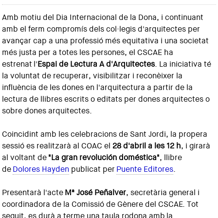
Amb motiu del Dia Internacional de la Dona, i continuant
amb el ferm compromís dels col·legis d'arquitectes per
avançar cap a una professió més equitativa i una societat
més justa per a totes les persones, el CSCAE ha
estrenat l'
Espai de Lectura A d'Arquitectes
. La iniciativa té
la voluntat de recuperar, visibilitzar i reconèixer la
influència de les dones en l'arquitectura a partir de la
lectura de llibres escrits o editats per dones arquitectes o
sobre dones arquitectes.
Coincidint amb les celebracions de Sant Jordi, la propera
sessió es realitzarà al COAC el
28 d'abril a les 12 h
, i girarà
al voltant de
"La gran revolución doméstica"
, llibre
de
Dolores Hayden
publicat per
Puente Editores
.
Presentarà l'acte
Mª José Peñalver
, secretària general i
coordinadora de la Comissió de Gènere del CSCAE. Tot
seguit, es durà a terme una taula rodona amb la