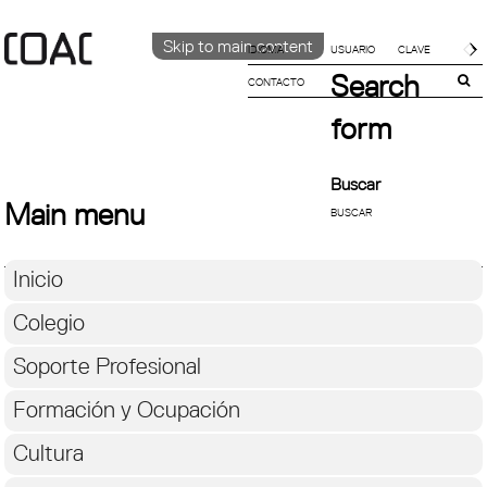
Skip to main content
IDIOMA
Search
CONTACTO
CATALÀ
ENGLISH
form
ESPAÑOL
Buscar
Main menu
Inicio
Colegio
Soporte Profesional
Formación y Ocupación
Cultura