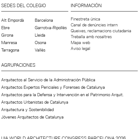
SEDES DEL COLEGIO
INFORMACIÓN
Finestreta única
Alt Empordà
Barcelona
Canal de denúncies intern
Ebre
Garrotxa-Ripollès
Queixes, reclamacions ciutadania
Girona
Lleida
Treballa amb nosaltres
Manresa
Osona
Mapa web
Aviso legal
Tarragona
Vallès
AGRUPACIONES
Arquitectos al Servicio de la Administración Pública
Arquitectos Expertos Periciales y Forenses de Catalunya
Arquitectos para la Defensa y Intervención en el Patrimonio Arquit.
Arquitectos Urbanistas de Catalunya
Arquitectura y Sostenibilidad
Jóvenes Arquitectos de Catalunya
UIA WORLD ARCHITECTURE CONGRESS BARCELONA 2026