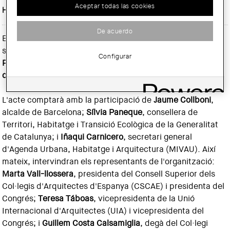
Aceptar todas las cookies
Horario :
11 h
De acuerdo
El proper
dilluns 27 d'abril a les 11:00 h
, se celebrarà a la
seu del Col·legi d'Arquitectes de Catalunya a Barcelona la
Configurar
Presentació oficial del programa del Congrés Mundial
d'Arquitectes de la UIA 2026 Barcelona
(UIA2026BCN).
L'acte comptarà amb la participació de
Jaume Collboni
,
alcalde de Barcelona;
Sílvia Paneque
, consellera de
Territori, Habitatge i Transició Ecològica de la Generalitat
de Catalunya; i
Iñaqui Carnicero
, secretari general
d'Agenda Urbana, Habitatge i Arquitectura (MIVAU). Així
mateix, intervindran els representants de l'organització:
Marta Vall-llossera
, presidenta del Consell Superior dels
Col·legis d'Arquitectes d'Espanya (CSCAE) i presidenta del
Congrés;
Teresa Táboas
, vicepresidenta de la Unió
Internacional d'Arquitectes (UIA) i vicepresidenta del
Congrés; i
Guillem Costa Calsamiglia
, degà del Col·legi