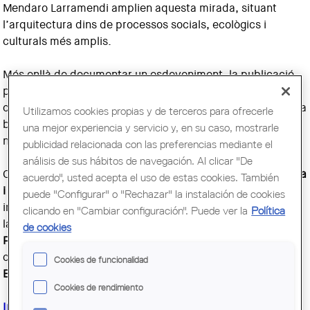
Mendaro Larramendi amplien aquesta mirada, situant
l’arquitectura dins de processos socials, ecològics i
culturals més amplis.
Més enllà de documentar un esdeveniment, la publicació
proposa repensar com es produeix i es transmet el
coneixement arquitectònic avui, plantejant el catàleg d’una
Utilizamos cookies propias y de terceros para ofrecerle
biennal com un espai crític capaç de generar noves
una mejor experiencia y servicio y, en su caso, mostrarle
narratives i imaginar futurs possibles.
publicidad relacionada con las preferencias mediante el
análisis de sus hábitos de navegación. Al clicar "De
Comptarem amb la benvinguda institucional de
Guim Costa
acuerdo", usted acepta el uso de estas cookies. También
i Calsamiglia
, degà del COAC i seguidament les
puede "Configurar" o "Rechazar" la instalación de cookies
intervencions de
Guillem Elvira i
Dani Montes
, directors de
clicando en "Cambiar configuración". Puede ver la
Política
la Biennal, d'
Eduard Fernàndez, Arnau Pascual, Marina
de cookies
Povedano i Laura Solsona
, comissaris de la Biennal i
conversa posterior amb
Andrea Las Hayas, Maria G. Ruiz,
Cookies de funcionalidad
Beth Galí i Albert Nogueras
.
Cookies de rendimiento
Inscriu-t'hi