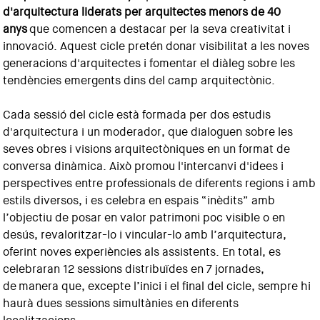
d'arquitectura liderats per arquitectes menors de 40
anys
que comencen a destacar per la seva creativitat i
innovació. Aquest cicle pretén donar visibilitat a les noves
generacions d'arquitectes i fomentar el diàleg sobre les
tendències emergents dins del camp arquitectònic.
Cada sessió del cicle està formada per dos estudis
d'arquitectura i un moderador, que dialoguen sobre les
seves obres i visions arquitectòniques en un format de
conversa dinàmica. Això promou l'intercanvi d'idees i
perspectives entre professionals de diferents regions i amb
estils diversos, i es celebra en espais “inèdits” amb
l’objectiu de posar en valor patrimoni poc visible o en
desús, revaloritzar-lo i vincular-lo amb l’arquitectura,
oferint noves experiències als assistents. En total, es
celebraran 12 sessions distribuïdes en 7 jornades,
de manera que, excepte l’inici i el final del cicle, sempre hi
haurà dues sessions simultànies en diferents