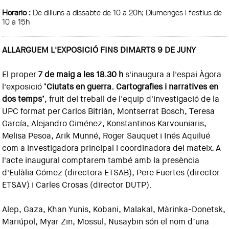
Horario :
De dilluns a dissabte de 10 a 20h; Diumenges i festius de
10 a 15h
ALLARGUEM L'EXPOSICIÓ FINS DIMARTS 9 DE JUNY
El proper
7 de maig a les 18.30 h
s'inaugura a l'espai Àgora
l'exposició
‘Ciutats en guerra. Cartografies i narratives en
dos temps’
, fruit del treball de l'equip d'investigació de la
UPC format per Carlos Bitrián, Montserrat Bosch, Teresa
García, Alejandro Giménez, Konstantinos Karvouniaris,
Melisa Pesoa, Arik Munné, Roger Sauquet i Inés Aquilué
com a investigadora principal i coordinadora del mateix. A
l'acte inaugural comptarem també amb la presència
d'Eulàlia Gómez (directora ETSAB), Pere Fuertes (director
ETSAV) i Carles Crosas (director DUTP).
Alep, Gaza, Khan Yunis, Kobani, Malakal, Màrinka-Donetsk,
Mariúpol, Myar Zin, Mossul, Nusaybin són el nom d’una