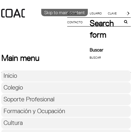
Skip to main content
IDIOMA
Search
CONTACTO
CATALÀ
ENGLISH
form
ESPAÑOL
Buscar
Main menu
Inicio
Colegio
Soporte Profesional
Formación y Ocupación
Cultura