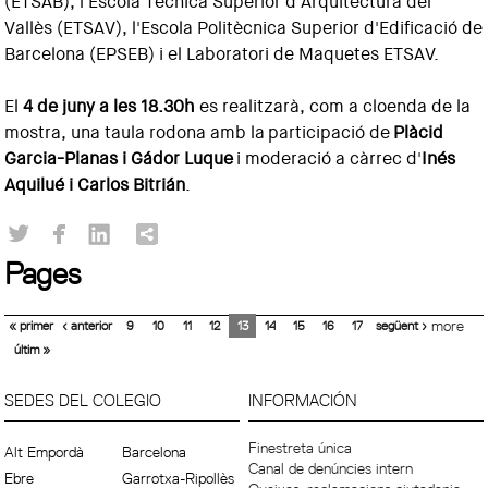
(ETSAB), l'Escola Tècnica Superior d'Arquitectura del
Vallès (ETSAV), l'Escola Politècnica Superior d'Edificació de
Barcelona (EPSEB) i el Laboratori de Maquetes ETSAV.
El
4 de juny a les 18.30h
es realitzarà, com a cloenda de la
mostra, una taula rodona amb la participació de
Plàcid
Garcia-Planas i Gádor Luque
i moderació a càrrec d'
Inés
Aquilué i Carlos Bitrián
.
Pages
« primer
‹ anterior
9
10
11
12
13
14
15
16
17
següent ›
more
últim »
SEDES DEL COLEGIO
INFORMACIÓN
Finestreta única
Alt Empordà
Barcelona
Canal de denúncies intern
Ebre
Garrotxa-Ripollès