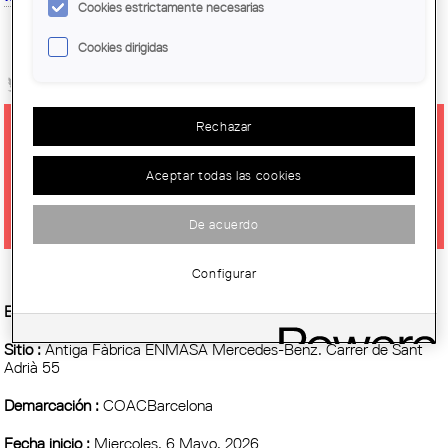
Cookies estrictamente necesarias
Cookies dirigidas
Rechazar
NOVÍSSIMS 12. ATIENZA-MAURE I
Aceptar todas las cookies
ARQBAG
De acuerdo
Configurar
Entidad Organizadora :
Centre Obert d’Arquitectura, COAC
Sitio :
Antiga Fàbrica ENMASA Mercedes-Benz. Carrer de Sant
Adrià 55
Demarcación :
COACBarcelona
Fecha inicio :
Miercoles, 6 Mayo, 2026