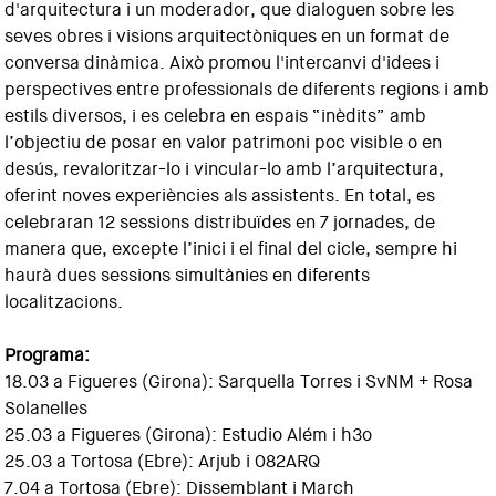
d'arquitectura i un moderador, que dialoguen sobre les
seves obres i visions arquitectòniques en un format de
conversa dinàmica. Això promou l'intercanvi d'idees i
perspectives entre professionals de diferents regions i amb
estils diversos, i es celebra en espais “inèdits” amb
l’objectiu de posar en valor patrimoni poc visible o en
desús, revaloritzar-lo i vincular-lo amb l’arquitectura,
oferint noves experiències als assistents. En total, es
celebraran 12 sessions distribuïdes en 7 jornades, de
manera que, excepte l’inici i el final del cicle, sempre hi
haurà dues sessions simultànies en diferents
localitzacions.
Programa:
18.03 a Figueres (Girona): Sarquella Torres i SvNM + Rosa
Solanelles
25.03 a Figueres (Girona): Estudio Além i h3o
25.03 a Tortosa (Ebre): Arjub i 082ARQ
7.04 a Tortosa (Ebre): Dissemblant i March