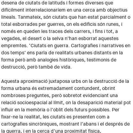
desena de ciutats de latituds i formes diverses que
difícilment interrelacionaríem en una cerca amb objectius
lineals. Tanmateix, són ciutats que han estat parcialment o
total esborrades per guerres, on els edificis són runes, i
només en queden les traces dels carrers, i fins i tot, a
vegades, el desert o la selva n’han esborrat aquestes
empremtes. ‘Ciutats en guerra. Cartografies i narratives en
dos temps’ ens parla de realitats urbanes distants en la
forma però amb analogies històriques, testimonis de
destrucció, però també de vida.
Aquesta aproximació juxtaposa urbs on la destrucció de la
forma urbana és extremadament contundent, obrint
nombroses preguntes, però sobretot evidenciant una
relació socioespacial al límit, on la desaparició material pot
influir en la memòria o l’oblit dels futurs possibles. Per
fixar-ne la realitat, les ciutats es presenten com a
cartografies sincròniques, mostrant l’abans i el després de
la guerra, i en la cerca d’una proximitat física,