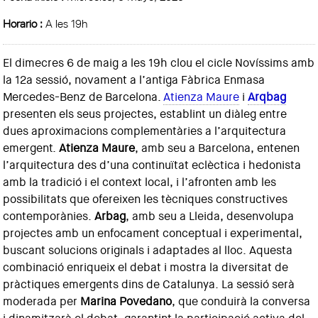
Horario :
A les 19h
El dimecres 6 de maig a les 19h clou el cicle Novíssims amb
la 12a sessió, novament a l’antiga Fàbrica Enmasa
Mercedes-Benz de Barcelona.
Atienza Maure
i
Arqbag
presenten els seus projectes, establint un diàleg entre
dues aproximacions complementàries a l’arquitectura
emergent.
Atienza Maure
, amb seu a Barcelona, entenen
l’arquitectura des d’una continuïtat eclèctica i hedonista
amb la tradició i el context local, i l’afronten amb les
possibilitats que ofereixen les tècniques constructives
contemporànies.
Arbag
, amb seu a Lleida, desenvolupa
projectes amb un enfocament conceptual i experimental,
buscant solucions originals i adaptades al lloc. Aquesta
combinació enriqueix el debat i mostra la diversitat de
pràctiques emergents dins de Catalunya. La sessió serà
moderada per
Marina Povedano
, que conduirà la conversa