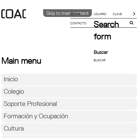
Skip to main content
IDIOMA
Search
CONTACTO
CATALÀ
ENGLISH
form
ESPAÑOL
Buscar
Main menu
Inicio
Colegio
Soporte Profesional
Formación y Ocupación
Cultura