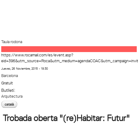
Taula rodona
https://www.rocamail.com/es/event.asp?
eid=396&utm_source=Roca&utm_medium=agendaCOAC&utm_campaign=invit
Jueves, 26 Noviembre, 2015 - 19:30
Barcelona
Gratuït
Butlletí:
Arquitectura
català
Trobada oberta "(re)Habitar: Futur"