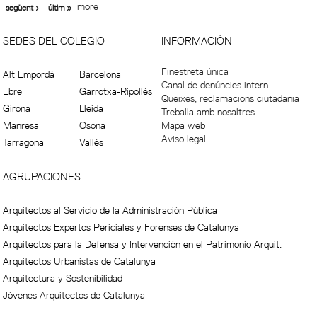
more
següent ›
últim »
SEDES DEL COLEGIO
INFORMACIÓN
Finestreta única
Alt Empordà
Barcelona
Canal de denúncies intern
Ebre
Garrotxa-Ripollès
Queixes, reclamacions ciutadania
Girona
Lleida
Treballa amb nosaltres
Manresa
Osona
Mapa web
Aviso legal
Tarragona
Vallès
AGRUPACIONES
Arquitectos al Servicio de la Administración Pública
Arquitectos Expertos Periciales y Forenses de Catalunya
Arquitectos para la Defensa y Intervención en el Patrimonio Arquit.
Arquitectos Urbanistas de Catalunya
Arquitectura y Sostenibilidad
Jóvenes Arquitectos de Catalunya