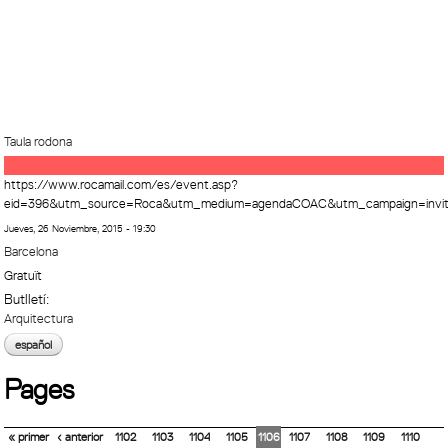
Taula rodona
https://www.rocamail.com/es/event.asp?
eid=396&utm_source=Roca&utm_medium=agendaCOAC&utm_campaign=invit
Jueves, 26 Noviembre, 2015 - 19:30
Barcelona
Gratuït
Butlletí:
Arquitectura
español
Pages
« primer
‹ anterior
1102
1103
1104
1105
1106
1107
1108
1109
1110