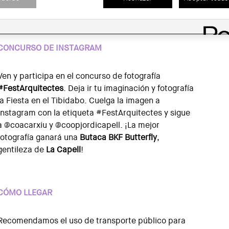
David Casado, Toni Vidal, Javi Vila, Elisabeth Vilà y
Xavi Vilà.
CONCURSO DE INSTAGRAM
Ven y participa en el concurso de fotografía
#FestArquitectes
. Deja ir tu imaginación y fotografía
la Fiesta en el Tibidabo. Cuelga la imagen a
Instagram con la etiqueta #FestArquitectes y sigue
a @coacarxiu y @coopjordicapell. ¡La mejor
fotografía ganará una
Butaca BKF Butterfly
,
gentileza de
La Capell
!
CÓMO LLEGAR
Recomendamos el uso de transporte público para