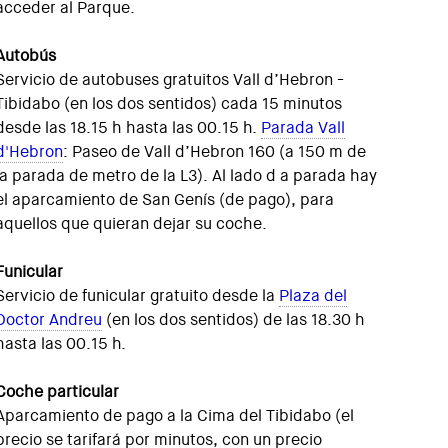
acceder al Parque.
Autobús
Servicio de autobuses gratuitos Vall d’Hebron -
Tibidabo (en los dos sentidos) cada 15 minutos
desde las 18.15 h hasta las 00.15 h.
Parada Vall
d'Hebron
: Paseo de Vall d’Hebron 160 (a 150 m de
la parada de metro de la L3). Al lado d a parada hay
el aparcamiento de San Genís (de pago), para
aquellos que quieran dejar su coche.
Funicular
Servicio de funicular gratuito desde la
Plaza del
Doctor Andreu
(en los dos sentidos) de las 18.30 h
hasta las 00.15 h.
Coche
particular
Aparcamiento de pago a la Cima del Tibidabo (el
precio se tarifará por minutos, con un precio