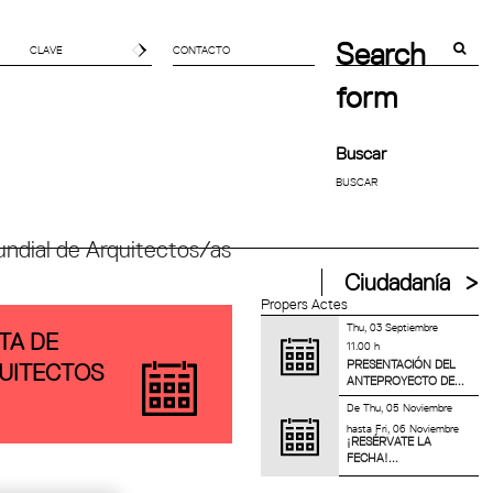
Search
CONTACTO
form
Buscar
ndial de Arquitectos/as
Ciudadanía
Propers Actes
Thu, 03 Septiembre
TA DE
11.00 h
PRESENTACIÓN DEL
UITECTOS
ANTEPROYECTO DE...
De
Thu, 05 Noviembre
hasta
Fri, 06 Noviembre
¡RESÉRVATE LA
FECHA!...