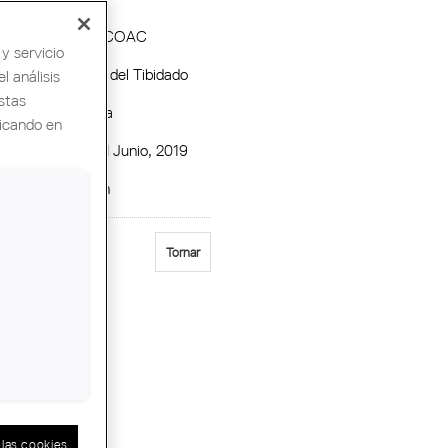
 Organizadora :
COAC
y servicio
rc d'Atraccions del Tibidado
l análisis
stas
ción :
Barcelona
licando en
icio :
Viernes, 14 Junio, 2019
:
de 18.30 a 00 h
Tornar
las cookies