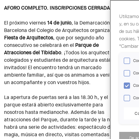
AFORO COMPLETO. INSCRIPCIONES CERRADAS
Utilizamo
El próximo viernes
14 de junio
, la Demarcación de
y, en su 
Barcelona del Colegio de Arquitectos organiza la
de sus há
Fiesta de Arquitectos
, que por segundo año
cookies. 
consecutivo se celebrará en el
Parque de
"Cambiar 
Atracciones del Tibidabo
. ¡Todos los arquitectos
colegiados y estudiantes de arquitectura estáis
Coo
invitados! El encuentro tendrá un marcado
Coo
ambiente familiar, así que os animamos a venir con
un acompañante y con vuestros hijos.
Coo
La apertura de puertas será a las 18.30 h, y el
Coo
parque estará abierto exclusivamente para
nosotros hasta medianoche. Además de las
Co
atracciones del Parque, durante la tarde y la noche
habrá una serie de actividades: espectáculo de
magia, música en directo, visitas comentadas en
De a