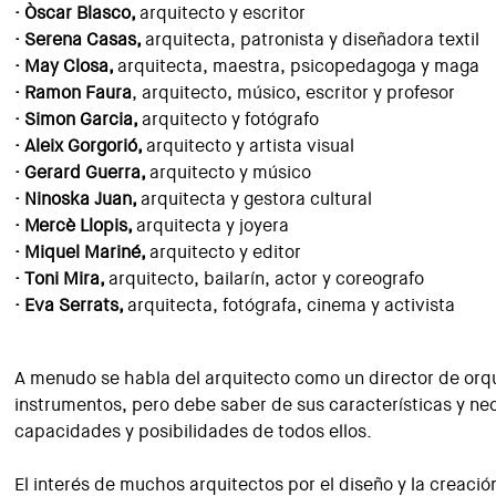
· Òscar Blasco,
arquitecto y escritor
· Serena Casas,
arquitecta, patronista y diseñadora textil
· May Closa,
arquitecta, maestra, psicopedagoga y maga
· Ramon Faura
, arquitecto, músico, escritor y profesor
· Simon Garcia,
arquitecto y fotógrafo
· Aleix Gorgorió,
arquitecto y artista visual
· Gerard Guerra,
arquitecto y músico
· Ninoska Juan,
arquitecta y gestora cultural
· Mercè Llopis,
arquitecta y joyera
· Miquel Mariné,
arquitecto y editor
· Toni Mira,
arquitecto, bailarín, actor y coreografo
· Eva Serrats,
arquitecta, fotógrafa, cinema y activista
A menudo se habla del arquitecto como un director de orq
instrumentos, pero debe saber de sus características y ne
capacidades y posibilidades de todos ellos.
El interés de muchos arquitectos por el diseño y la creación