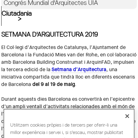
Congrés Mundial d'Arquitectes UIA
Ciutadania
SETMANA D'ARQUITECTURA 2019
El Col·legi d’Arquitectes de Catalunya, l’Ajuntament de
Barcelona i la Fundació Mies van der Rohe, en col·laboració
amb Barcelona Building Construmat i ArquinFAD, impulsen
la tercera edició de la
Setmana d’Arquitectura
, una
iniciativa compartida que tindrà lloc en diferents escenaris
de Barcelona
del 9 al 19 de maig
.
Durant aquests dies Barcelona es convertirà en l’epicentre
d’un ampli ventall d’activitats relacionades amb el món de
l’arquitectura i la ciutat, més enllà de les fronteres
disciplinaries i territorials. En el centenari de la fundació de
Utilitzem cookies pròpies i de tercers per oferir-li una
l’escola de disseny i arquitectura
Bauhaus
, l’edició
millor experiència i servei i, si s'escau, mostrar publicitat
d’enguany posarà èmfasi en el llegat dels diferents