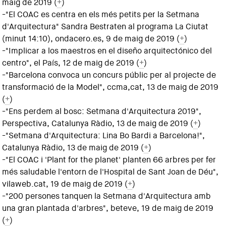
maig de 2019 (
+
)
-"El COAC es centra en els més petits per la Setmana
d'Arquitectura" Sandra Bestraten al programa La Ciutat
(minut 14:10), ondacero.es, 9 de maig de 2019 (
+
)
-"Implicar a los maestros en el diseño arquitectónico del
centro", el País, 12 de maig de 2019 (
+
)
-"Barcelona convoca un concurs públic per al projecte de
transformació de la Model", ccma,cat, 13 de maig de 2019
(
+
)
-"Ens perdem al bosc: Setmana d'Arquitectura 2019",
Perspectiva, Catalunya Ràdio, 13 de maig de 2019 (
+
)
-"Setmana d'Arquitectura: Lina Bo Bardi a Barcelona!",
Catalunya Ràdio, 13 de maig de 2019 (
+
)
-"El COAC i 'Plant for the planet' planten 66 arbres per fer
més saludable l'entorn de l'Hospital de Sant Joan de Déu",
vilaweb.cat, 19 de maig de 2019 (
+
)
-"200 persones tanquen la Setmana d'Arquitectura amb
una gran plantada d'arbres", beteve, 19 de maig de 2019
(
+
)