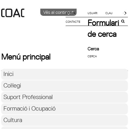
Vés al contingut
IDIOMA
Formulari
CONTACTE
CATALÀ
English
de cerca
ESPAÑOL
Cerca
Menú principal
Inici
Col·legi
Suport Professional
Formació i Ocupació
Cultura