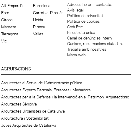
Adreces horari i contacte.
Alt Empordà
Barcelona
Avís legal
Ebre
Garrotxa-Ripollès
Política de privacitat
Girona
Lleida
Política de cookies
Manresa
Pirineu
Codi Ètic
Finestreta única
Tarragona
Vallès
Canal de denúncies intern
Vic
Queixes, reclamacions ciutadania
Treballa amb nosaltres
Mapa web
AGRUPACIONS
Arquitectes al Servei de l'Administració pública
Arquitectes Experts Pericials, Forenses i Mediadors
Arquitectes per a la Defensa i la Intervenció en el Patrimoni Arquitectònic
Arquitectes Sènior/a
Arquitectes Urbanistes de Catalunya
Arquitectura i Sostenibilitat
Joves Arquitectes de Catalunya