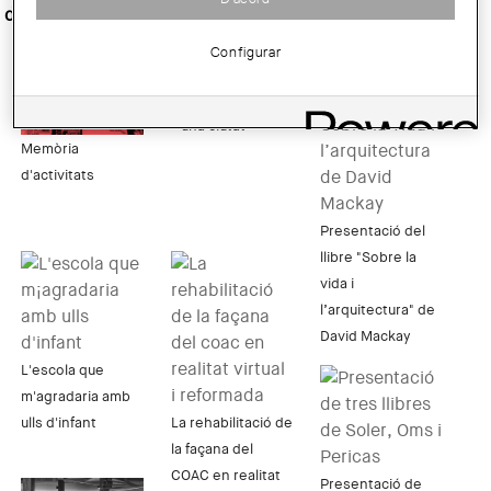
d'Arquitectura:
Configurar
Un arbre - un lloc
- una ciutat
Memòria
d'activitats
Presentació del
llibre "Sobre la
vida i
l’arquitectura" de
David Mackay
L'escola que
m'agradaria amb
ulls d'infant
La rehabilitació de
la façana del
COAC en realitat
Presentació de