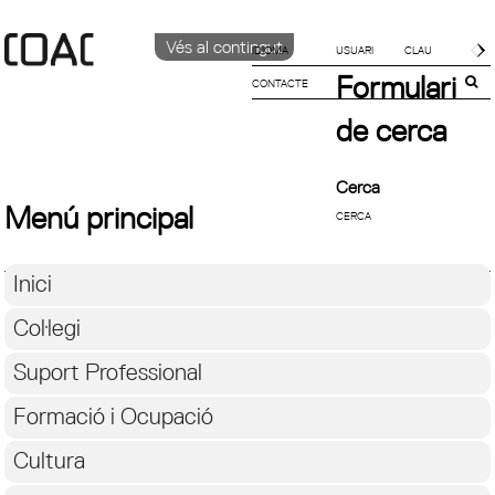
Vés al contingut
IDIOMA
Formulari
CONTACTE
CATALÀ
ENGLISH
de cerca
ESPAÑOL
Cerca
Menú principal
Inici
Col·legi
Suport Professional
Formació i Ocupació
Cultura