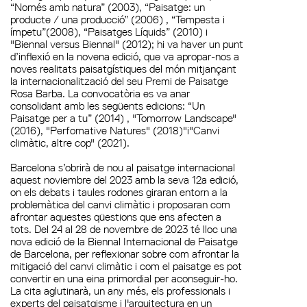
“Només amb natura” (2003), “Paisatge: un
producte / una producció” (2006) , “Tempesta i
ímpetu”(2008), “Paisatges Líquids” (2010) i
"Biennal versus Biennal" (2012); hi va haver un punt
d’inflexió en la novena edició, que va apropar-nos a
noves realitats paisatgístiques del món mitjançant
la internacionalització del seu Premi de Paisatge
Rosa Barba. La convocatòria es va anar
consolidant amb les següents edicions: “Un
Paisatge per a tu” (2014) , "Tomorrow Landscape"
(2016), "Perfomative Natures" (2018)"i"Canvi
climàtic, altre cop" (2021).
Barcelona s’obrirà de nou al paisatge internacional
aquest noviembre del 2023 amb la seva 12a edició,
on els debats i taules rodones giraran entorn a la
problemàtica del canvi climàtic i proposaran com
afrontar aquestes qüestions que ens afecten a
tots. Del 24 al 28 de novembre de 2023 té lloc una
nova edició de la Biennal Internacional de Paisatge
de Barcelona, per reflexionar sobre com afrontar la
mitigació del canvi climàtic i com el paisatge es pot
convertir en una eina primordial per aconseguir-ho.
La cita aglutinarà, un any més, els professionals i
experts del paisatgisme i l'arquitectura en un