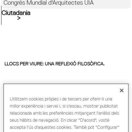
Congrés Mundial d'Arquitectes UIA
Ciutadania
LLOCS PER VIURE: UNA REFLEXIÓ FILOSÒFICA.
Utilitzem cookies pròpies i de tercers per oferir-li una
millor experiència i servei i, si s'escau, mostrar publicitat
relacionada amb les preferències mitjançant l'anàlisi dels
seus hàbits de navegació. En clicar "D'acord", vostè
accepta l'ús d'aquestes cookies. També pot "Configurar"