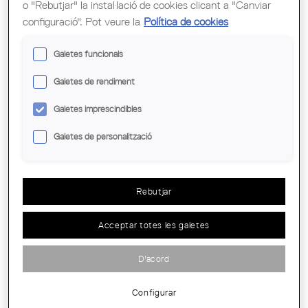
o "Rebutjar" la instal·lació de cookies clicant a "Canviar
configuració". Pot veure la
Política de cookies
Galetes funcionals
PREMI EMERGENT D’ARQUITECTURA I
Galetes de rendiment
BIOCONSTRUCCIÓ
Galetes imprescindibles
Galetes de personalització
Rebutjar
Acceptar totes les galetes
D'acord
Configurar