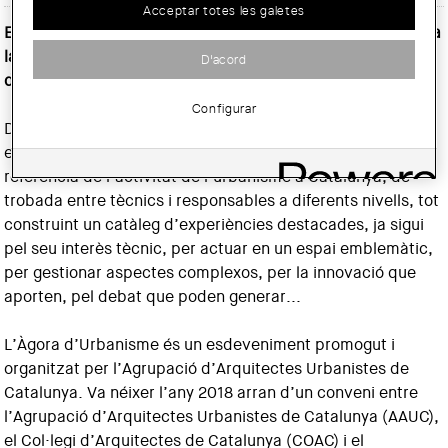
Acceptar totes les galetes
El dimarts 12 de novembre de 2024 ens tornarem a trobar a
la seu del COAC per celebrar la sisena edició de l’Àgora
D'acord
d’Urbanisme!
Configurar
Després de l'èxit de les anteriors edicions, aquest
esdeveniment anual s'ha consolidat com un espai de
referència de l’activitat de l’urbanisme a Catalunya, de
trobada entre tècnics i responsables a diferents nivells, tot
construint un catàleg d’experiències destacades, ja sigui
pel seu interès tècnic, per actuar en un espai emblemàtic,
per gestionar aspectes complexos, per la innovació que
aporten, pel debat que poden generar...
L’Àgora d’Urbanisme és un esdeveniment promogut i
organitzat per l’Agrupació d’Arquitectes Urbanistes de
Catalunya. Va néixer l’any 2018 arran d’un conveni entre
l’Agrupació d’Arquitectes Urbanistes de Catalunya (AAUC),
el Col·legi d’Arquitectes de Catalunya (COAC) i el