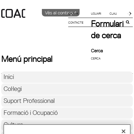
Vés al contingut
IDIOMA
Formulari
CONTACTE
CATALÀ
English
de cerca
Español
Cerca
Menú principal
Inici
Col·legi
Suport Professional
Formació i Ocupació
Cultura