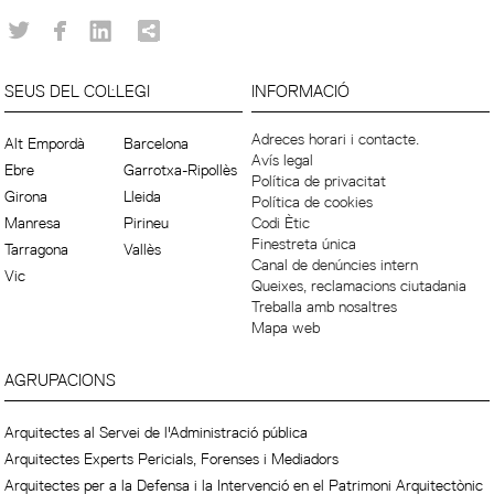
SEUS DEL COL·LEGI
INFORMACIÓ
Adreces horari i contacte.
Alt Empordà
Barcelona
Avís legal
Ebre
Garrotxa-Ripollès
Política de privacitat
Girona
Lleida
Política de cookies
Manresa
Pirineu
Codi Ètic
Finestreta única
Tarragona
Vallès
Canal de denúncies intern
Vic
Queixes, reclamacions ciutadania
Treballa amb nosaltres
Mapa web
AGRUPACIONS
Arquitectes al Servei de l'Administració pública
Arquitectes Experts Pericials, Forenses i Mediadors
Arquitectes per a la Defensa i la Intervenció en el Patrimoni Arquitectònic