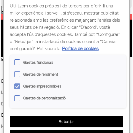
Congrés Mundial d'Arquitectes UIA
Utilitzem cookies pròpies i de tercers per oferir-li una
Ciutadania
millor experiència i servei i, si s'escau, mostrar publicitat
relacionada amb les preferències mitjançant l'anàlisi dels
seus hàbits de navegació. En clicar "D'acord", vostè
TORNA L'ÀGORA D'URBANISME.
accepta l'ús d'aquestes cookies. També pot "Configurar"
INSCRIPCIONS OBERTES!
o "Rebutjar" la instal·lació de cookies clicant a "Canviar
configuració". Pot veure la
Política de cookies
Imatge:
© Col·legi d'Arquitectes de Catalunya (COAC)
Galetes funcionals
Galetes de rendiment
Entitat Organitzadora :
AAUC
Galetes imprescindibles
Lloc:
Sala d'Actes de Plaça Nova
Galetes de personalització
Demarcació :
COAC
Data inici :
Dimarts, 12 novembre, 2024
Rebutjar
Horari:
De 10 a 19 h