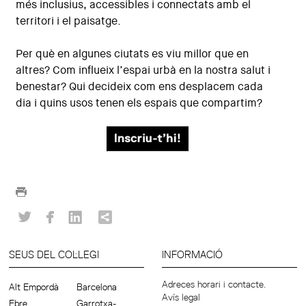
més inclusius, accessibles i connectats amb el
territori i el paisatge.
Per què en algunes ciutats es viu millor que en
altres? Com influeix l’espai urbà en la nostra salut i
benestar? Qui decideix com ens desplacem cada
dia i quins usos tenen els espais que compartim?
SEUS DEL COL·LEGI
INFORMACIÓ
Adreces horari i contacte.
Alt Empordà
Barcelona
Avís legal
Ebre
Garrotxa-