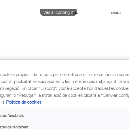
Vés al contingut
IDIOMA
CATALÀ
English
Español
ió i Ocupació
Cultura
Congrés Mundial d'Arq
cookies pròpies i de tercers per oferir-li una millor experiència i servei 
mostrar publicitat relacionada amb les preferències mitjançant l'anàli
FE
 navegació. En clicar "D'acord", vostè accepta l'ús d'aquestes cooki
CA
gurar" o "Rebutjar" la instal·lació de cookies clicant a "Canviar confi
PA
 la
Política de cookies
etes funcionals
etes de rendiment