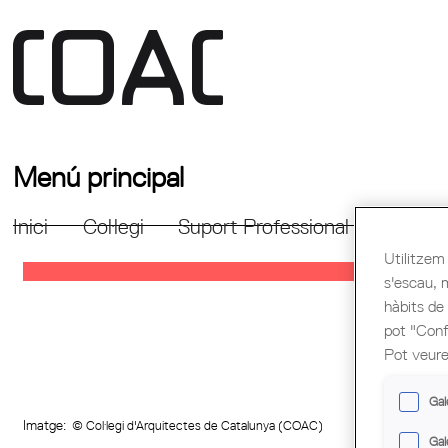
Menú principal
Inici
Col·legi
Suport Professional
Formac
Utilitzem 
s'escau, 
hàbits de
pot "Confi
Pot veure
Gal
Imatge:
© Col·legi d'Arquitectes de Catalunya (COAC)
Gal