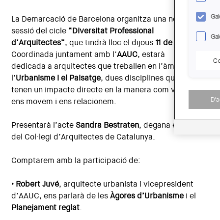
Gal
La Demarcació de Barcelona organitza una nova
sessió del cicle
“Diversitat Professional
Gal
d’Arquitectes”
, que tindrà lloc el dijous
11 de juny
.
Coordinada juntament amb l’
AAUC
, estarà
Co
dedicada a arquitectes que treballen en l’àmbit de
l’
Urbanisme i el Paisatge
, dues disciplines que
tenen un impacte directe en la manera com vivim,
D'
ens movem i ens relacionem.
Presentarà l’acte
Sandra Bestraten
, degana electa
del Col·legi d’Arquitectes de Catalunya.
Comptarem amb la participació de:
• Robert Juvé
, arquitecte urbanista i vicepresident
d’AAUC, ens parlarà de les
Àgores d’Urbanisme
i el
Planejament reglat
.