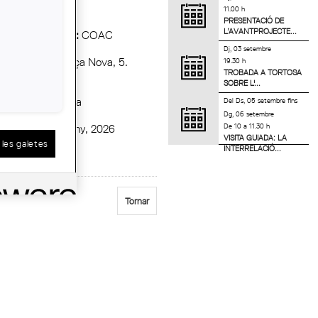
11.00 h
PRESENTACIÓ DE
L’AVANTPROJECTE...
t Organitzadora :
COAC
Dj, 03 setembre
ala d'Actes. Plaça Nova, 5.
19.30 h
TROBADA A TORTOSA
lona
SOBRE L'...
cació :
Barcelona
Del
Ds, 05 setembre
fins
Dg, 06 setembre
De 10 a 11.30 h
ici :
Dijous, 11 juny, 2026
VISITA GUIADA: LA
les galetes
INTERRELACIÓ...
:
de 18 a 20 h
Tornar