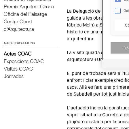
Premis Arquitec. Girona
La Delegació del Vallès organi
Gal
Oficina del Paisatge
guiada a les obres de rehabil
Centre Obert
fàbrica Mein) a Sabadell, un 
Co
d'Arquitectura
històric en una nova residènc
arquitectura.
ACTES I EXPOSICIONS
D'
La visita guiada serà a càrre
Actes COAC
Arquitectura i Urbanisme SLP,
Exposicions COAC
Visites COAC
El punt de trobada serà a l'IL
Jornades
enfront i clar exemple d'edifi
usos. Allà es farà una primera
de Sabadell per tot just iniciar
L’actuació inclou la construcc
vapor situat a la Carretera d
projecte destaca per la conse
patrimonials del conjunt, com