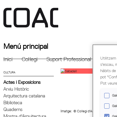
Menú principal
Utilitzem 
Inici
Col·legi
Suport Professional
Formac
s'escau, 
hàbits de
CULTURA
pot "Confi
Actes i Exposicions
Pot veure
Arxiu Històric
Arquitectura catalana
Gal
Biblioteca
Gal
Quaderns
Imatge:
© Col·legi d'Arquitectes de C
Mostra d'Arquitectura
Gal