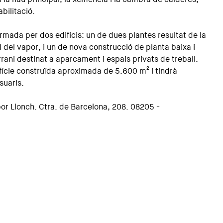
bilitació.
ormada per dos edificis: un de dues plantes resultat de la
l del vapor, i un de nova construcció de planta baixa i
rani destinat a aparcament i espais privats de treball.
fície construïda aproximada de 5.600 m² i tindrà
suaris.
por Llonch. Ctra. de Barcelona, 208. 08205 -