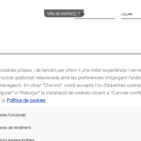
Vés al contingut
IDIOMA
CATALÀ
English
Español
cookies pròpies i de tercers per oferir-li una millor experiència i servei 
ió i Ocupació
Cultura
Congrés Mundial d'Arq
mostrar publicitat relacionada amb les preferències mitjançant l'anàli
 navegació. En clicar "D'acord", vostè accepta l'ús d'aquestes cooki
gurar" o "Rebutjar" la instal·lació de cookies clicant a "Canviar confi
 la
Política de cookies
etes funcionals
etes de rendiment
atalunya (COAC)
etes imprescindibles