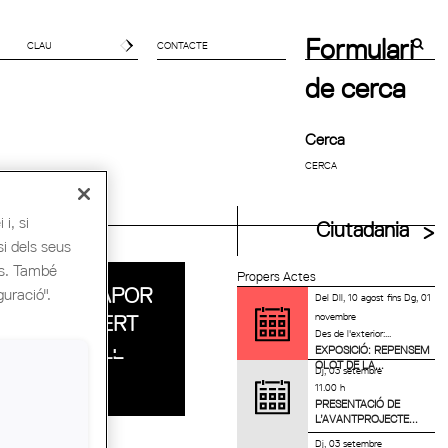
Formulari
CONTACTE
de cerca
Cerca
i, si
uitectes UIA
Ciutadania
si dels seus
es. També
Propers Actes
VISITA AL VAPOR
guració".
Del
Dll, 10 agost
fins
Dg, 01
novembre
JERONI GIBERT
Des de l'exterior:...
DE SABADELL
EXPOSICIÓ: REPENSEM
OLOT DE LA...
Dj, 03 setembre
11.00 h
PRESENTACIÓ DE
L’AVANTPROJECTE...
Dj, 03 setembre