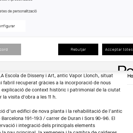
tza el pròxim dimarts 9 de juny, a les 10.30 h, una visita
etes de personalització
En
itació de l’antic Vapor Casanovas o Jeroni Gibert (antiga
projecte que transforma aquest conjunt industrial
Llo
nfigurar
Ct
ia per a la gent gran, integrant patrimoni i nova
De
De
acord
Rebutjar
Acceptar totes 
c de l’arquitecte Alfred Rodríguez, soci de GRAM
Dat
 i responsable de la direcció d’obra.
20
LA Escola de Disseny i Art, antic Vapor Llonch, situat
Ho
ci fabril recuperat gràcies a la incorporació de nous
 explicació de context històric i patrimonial de la ciutat
 la visita d'obra a les 11 h.
ió d’un edifici de nova planta i la rehabilitació de l’antic
e Barcelona 191-193 / carrer de Duran i Sors 90-96. El
rvació i integració dels principals elements
 la nau principal, la xemeneia i la cambra de calderes,