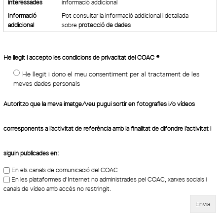
interessades
informació addicional
Informació
Pot consultar la informació addicional i detallada
addicional
sobre
protecció de dades
He llegit i accepto les condicions de privacitat del COAC
*
He llegit i dono el meu consentiment per al tractament de les
meves dades personals
Autoritzo que la meva imatge/veu pugui sortir en fotografies i/o vídeos
corresponents a l'activitat de referència amb la finalitat de difondre l'activitat i
siguin publicades en:
En els canals de comunicació del COAC
En les plataformes d'Internet no administrades pel COAC, xarxes socials i
canals de vídeo amb accés no restringit.