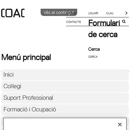
Vés al contingut
IDIOMA
Formulari
CONTACTE
CATALÀ
ENGLISH
de cerca
ESPAÑOL
Cerca
Menú principal
Inici
Col·legi
Suport Professional
Formació i Ocupació
Cultura