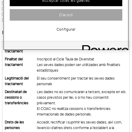
Acceptar totes les galetes
Indústria – Dijous 10 de setembre a les 18 h
Cultura i comunicació – Dijous 8 d’octubre a les 18 h
Gestió i direcció – Dijous 12 de novembre a les 18 h
D'acord
Especialistes – Dijous 3 de desembre a les 18 h
Configurar
Informació bàsica sobre protecció de dades:
Responsable del
Col·legi d’Arquitectes de Catalunya "COAC"
tractament
Finalitat del
Inscripció al Cicle Taula de Diversitat
tractament
Les seves dades poden ser utilitzades amb finalitats
estadístiques
Legitimació del
El seu consentiment per tractar les seves dades
tractament
personals
Destinatari de
Les dades no es comunicaran a tercers, excepte en els
cessions o
casos previstos per llei, o si ho heu consentit
transferències
prèviament.
El COAC no realitza cessions o transferències
internacionals de dades personals.
Drets de les
Accedir, rectificar i suprimir les seves dades, així com,
persones
l’exercici d’altres drets conforme a l’establert a la