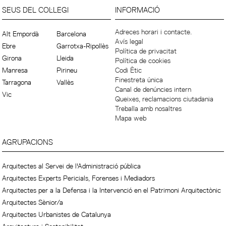
SEUS DEL COL·LEGI
INFORMACIÓ
Adreces horari i contacte.
Alt Empordà
Barcelona
Avís legal
Ebre
Garrotxa-Ripollès
Política de privacitat
Girona
Lleida
Política de cookies
Manresa
Pirineu
Codi Ètic
Finestreta única
Tarragona
Vallès
Canal de denúncies intern
Vic
Queixes, reclamacions ciutadania
Treballa amb nosaltres
Mapa web
AGRUPACIONS
Arquitectes al Servei de l'Administració pública
Arquitectes Experts Pericials, Forenses i Mediadors
Arquitectes per a la Defensa i la Intervenció en el Patrimoni Arquitectònic
Arquitectes Sènior/a
Arquitectes Urbanistes de Catalunya