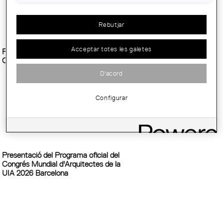
Rebutjar
Acceptar totes les galetes
Presentació del llibre "Picasso al
Col·legi d'arquitectes de Catalunya"
D'acord
Configurar
Presentació del Programa oficial del
Congrés Mundial d'Arquitectes de la
UIA 2026 Barcelona