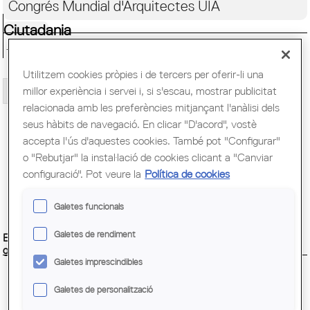
Congrés Mundial d'Arquitectes UIA
Ciutadania
Utilitzem cookies pròpies i de tercers per oferir-li una
millor experiència i servei i, si s'escau, mostrar publicitat
Novíssims 10. Pigaa i Arjub
relacionada amb les preferències mitjançant l'anàlisi dels
seus hàbits de navegació. En clicar "D'acord", vostè
accepta l'ús d'aquestes cookies. També pot "Configurar"
o "Rebutjar" la instal·lació de cookies clicant a "Canviar
configuració". Pot veure la
Política de cookies
Galetes funcionals
Pàgines
Galetes de rendiment
Espai de Lectura A d'Arquitectes. "La
gran revolución doméstica"
Galetes imprescindibles
Galetes de personalització