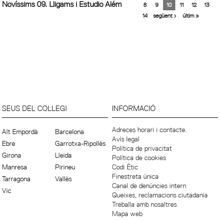
Novíssims 09. Lligams i Estudio Além
8
9
10
11
12
13
14
següent ›
últim »
SEUS DEL COL·LEGI
INFORMACIÓ
Adreces horari i contacte.
Alt Empordà
Barcelona
Avís legal
Ebre
Garrotxa-Ripollès
Política de privacitat
Girona
Lleida
Política de cookies
Manresa
Pirineu
Codi Ètic
Finestreta única
Tarragona
Vallès
Canal de denúncies intern
Vic
Queixes, reclamacions ciutadania
Treballa amb nosaltres
Mapa web