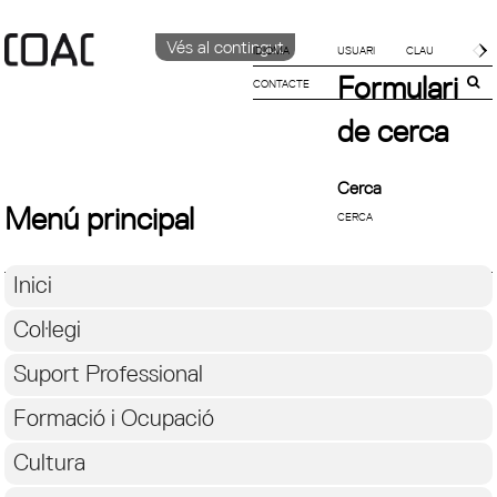
Vés al contingut
IDIOMA
Formulari
CONTACTE
CATALÀ
ENGLISH
de cerca
ESPAÑOL
Cerca
Menú principal
Inici
Col·legi
Suport Professional
Formació i Ocupació
Cultura