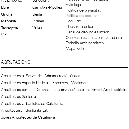
Alt Empordà
Barcelona
Avís legal
Ebre
Garrotxa-Ripollès
Política de privacitat
Girona
Lleida
Política de cookies
Manresa
Pirineu
Codi Ètic
Finestreta única
Tarragona
Vallès
Canal de denúncies intern
Vic
Queixes, reclamacions ciutadania
Treballa amb nosaltres
Mapa web
AGRUPACIONS
Arquitectes al Servei de l'Administració pública
Arquitectes Experts Pericials, Forenses i Mediadors
Arquitectes per a la Defensa i la Intervenció en el Patrimoni Arquitectònic
Arquitectes Sènior/a
Arquitectes Urbanistes de Catalunya
Arquitectura i Sostenibilitat
Joves Arquitectes de Catalunya