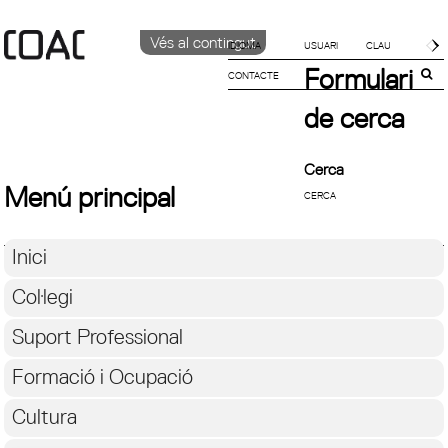
Vés al contingut
IDIOMA
Formulari
CONTACTE
CATALÀ
English
de cerca
ESPAÑOL
Cerca
Menú principal
Inici
Col·legi
Suport Professional
Formació i Ocupació
Cultura