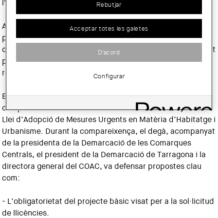
l'Arquitectura.
Rebutjar
Aquesta situació ha motivat una resposta immediata per
Acceptar totes les galetes
part del COAC, que en aquest temps ha intensificat el
diàleg amb els grups parlamentaris i el Govern i ha elaborat
D'acord
propostes fonamentades per traslladar les seves
reivindicacions.
Configurar
En aquest context, el COAC ha estat convidat a
comparèixer davant la Comissió de treball del Projecte de
Llei d’Adopció de Mesures Urgents en Matèria d’Habitatge i
Urbanisme. Durant la compareixença, el degà, acompanyat
de la presidenta de la Demarcació de les Comarques
Centrals, el president de la Demarcació de Tarragona i la
directora general del COAC, va defensar propostes clau
com:
- L’obligatorietat del projecte bàsic visat per a la sol·licitud
de llicències.