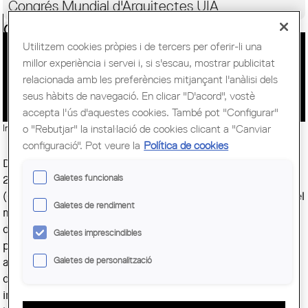
Congrés Mundial d'Arquitectes UIA
Ciutadania
Utilitzem cookies pròpies i de tercers per oferir-li una
millor experiència i servei i, si s'escau, mostrar publicitat
EL COAC DEFENSA LA QUALITAT
relacionada amb les preferències mitjançant l'anàlisi dels
ARQUITECTÒNICA
seus hàbits de navegació. En clicar "D'acord", vostè
accepta l'ús d'aquestes cookies. També pot "Configurar"
o "Rebutjar" la instal·lació de cookies clicant a "Canviar
Imatge:
© Parlament de Catalunya
configuració". Pot veure la
Política de cookies
Davant la publicació, el mes de març, dels Decrets Llei
Galetes funcionals
2/2025 i 3/2025 el Col·legi d’Arquitectes de Catalunya
(COAC) ha activat diverses línies d’actuació per defensar el
Galetes de rendiment
marc normatiu vigent. Els textos dels decrets inclouen
disposicions que afecten negativament l’exercici
Galetes imprescindibles
professional de l’arquitectura i contravenen avenços
Galetes de personalització
assolits durant anys en la qualitat dels processos
d’adjudicació de projectes mitjançant concursos, i també
impliquen la derogació de part de l'articulat de la Llei de