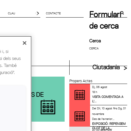
Formulari
CONTACTE
de cerca
Cerca
i, si
si dels seus
es. També
uitectes UIA
Ciutadania
guració".
Propers Actes
OBADA
Dj, 06 agost
18 h
ARQUITECTES DE
VISITA COMENTADA A
L'...
NT ANDREU
Del
Dll, 10 agost
fins
Dg, 01
novembre
Des de l'exterior:...
EXPOSICIÓ: REPENSEM
OLOT DE LA...
Dj, 03 setembre