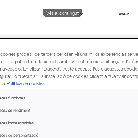
Vés al contingut
IDIOMA
CATALÀ
English
Español
cookies pròpies i de tercers per oferir-li una millor experiència i servei 
mostrar publicitat relacionada amb les preferències mitjançant l'anàli
 navegació. En clicar "D'acord", vostè accepta l'ús d'aquestes cooki
ió i Ocupació
Cultura
Congrés Mundial d'Arq
gurar" o "Rebutjar" la instal·lació de cookies clicant a "Canviar confi
 la
Política de cookies
TR
etes funcionals
D'
SA
etes de rendiment
etes imprescindibles
etes de personalització