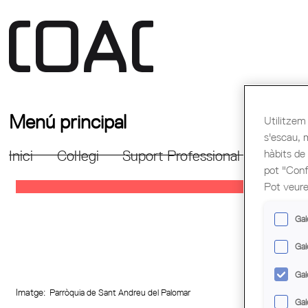
Menú principal
Utilitzem 
s'escau, 
hàbits de
Inici
Col·legi
Suport Professional
Formac
pot "Confi
Pot veure
Gal
Gal
Gal
Imatge:
Parròquia de Sant Andreu del Palomar
Gal