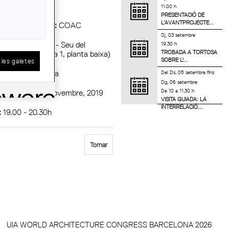
11.00 h
PRESENTACIÓ DE
L’AVANTPROJECTE...
t Organitzadora :
COAC
Dj, 03 setembre
ala de Reunions - Seu del
19.30 h
TROBADA A TORTOSA
cte (Plaça d'Orfila 1, planta baixa)
SOBRE L'...
les galetes
cació :
Barcelona
Del
Ds, 05 setembre
fins
Dg, 06 setembre
De 10 a 11.30 h
ici :
Dijous, 21 novembre, 2019
VISITA GUIADA: LA
INTERRELACIÓ...
:
19.00 - 20.30h
Tornar
UIA WORLD ARCHITECTURE CONGRESS BARCELONA 2026