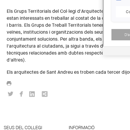
Els Grups Territorials del Col·legi d'Arquitectes estan for
Co
estan interessats en treballar al costat de la ciutadania 
i barris. Els Grups de Treball Territorials tenen com a objec
veïnes, institucions i organitzacions dels seus barris, per t
D'
conjuntament solucions. Per altra banda, els Grups Terri
l'arquitectura al ciutadans, ja sigui a través d'activitats 
tècniques relacionades amb dubtes respecte a l'exercici 
d'altres).
Els arquitectes de Sant Andreu es troben cada tercer dijou
SEUS DEL COL·LEGI
INFORMACIÓ