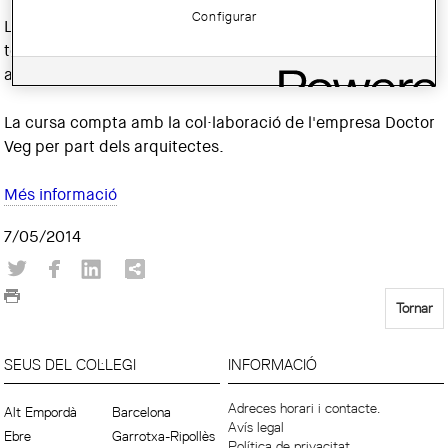
Configurar
Les
inscripcions
es fan a través d'un formulari comú per a
tots els participants i caldrà que us identifiiqueu com a
arquitectes amb el vostre número de col·legiat.
La cursa compta amb la col·laboració de l'empresa Doctor
Veg per part dels arquitectes.
Més informació
7/05/2014
Tornar
SEUS DEL COL·LEGI
INFORMACIÓ
Adreces horari i contacte.
Alt Empordà
Barcelona
Avís legal
Ebre
Garrotxa-Ripollès
Política de privacitat