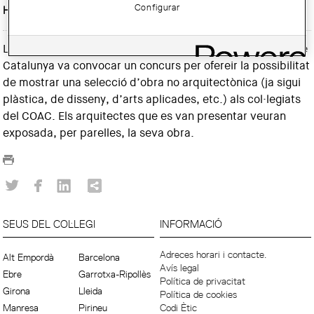
Configurar
Horari:
Dilluns, dimarts i dimecres, de 9 a 14 hores
La Delegació de l’Alt Empordà del Col·legi d’Arquitectes de
Catalunya va convocar un concurs per ofereir la possibilitat
de mostrar una selecció d’obra no arquitectònica (ja sigui
plàstica, de disseny, d’arts aplicades, etc.) als col·legiats
del COAC. Els arquitectes que es van presentar veuran
exposada, per parelles, la seva obra.
SEUS DEL COL·LEGI
INFORMACIÓ
Adreces horari i contacte.
Alt Empordà
Barcelona
Avís legal
Ebre
Garrotxa-Ripollès
Política de privacitat
Girona
Lleida
Política de cookies
Manresa
Pirineu
Codi Ètic