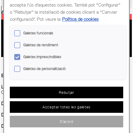
Congrés Mundial d'Arquitectes UIA
accepta l'ús d'aquestes cookies. També pot "Configurar"
o "Rebutjar" la instal·lació de cookies clicant a "Canviar
Ciutadania
configuració". Pot veure la
Política de cookies
MOSTRA D'OBRA PLÀSTICA
Galetes funcionals
D'ARQUITECTES
Galetes de rendiment
Galetes imprescindibles
Galetes de personalització
Entitat Organitzadora :
COAC
Lloc:
Sala d'exposicions de la Delegació de l'Alt Empordà del
COAC. Plaça de l'Església, 6. Figueres
Rebutjar
Demarcació :
Girona
Acceptar totes les galetes
Data inici :
Dimecres, 28 maig, 2014
D'acord
Data fi :
Diumenge, 29 juny, 2014