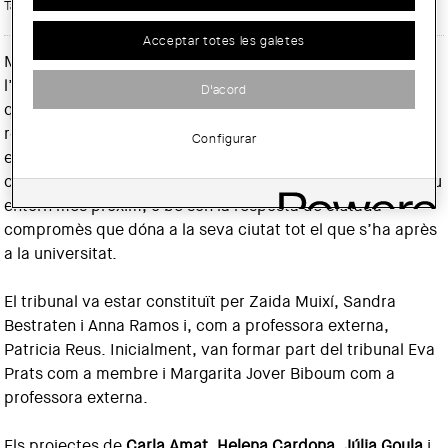
Tarja digital:
Acceptar totes les galetes
Mostra de projectes de final de carrera d’alumnes de
l’ETSAB, amb el denominador comú d’haver estat
D'acord
qualificats pel mateix tribunal. Alguns dels projectes són el
resultat d’experiències viscudes arreu del món com a
Configurar
estudiants (Índia, Àfrica i Brasil), d’altres sorgeixen de les
oportunitats que com a veïns/es van saber descobrir al seu
entorn més pròxim, o bé són la resposta de ciutadà
compromès que dóna a la seva ciutat tot el que s’ha après
a la universitat.
El tribunal va estar constituït per Zaida Muixí, Sandra
Bestraten i Anna Ramos i, com a professora externa,
Patricia Reus. Inicialment, van formar part del tribunal Eva
Prats com a membre i Margarita Jover Biboum com a
professora externa.
Els projectes de
Carla Amat
,
Helena Cardona
,
Júlia Goula
i