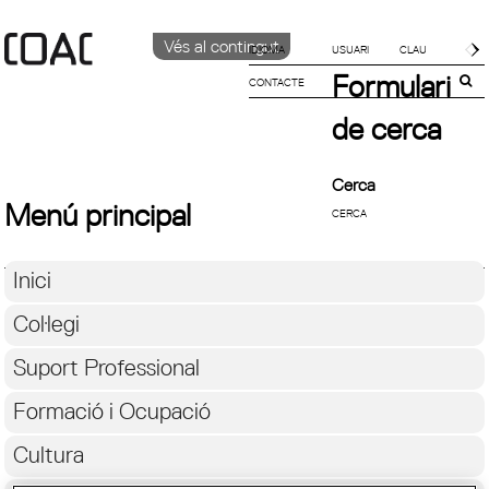
Vés al contingut
IDIOMA
Formulari
CONTACTE
CATALÀ
English
de cerca
Español
Cerca
Menú principal
Inici
Col·legi
Suport Professional
Formació i Ocupació
Cultura