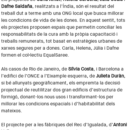
Dafne Saldaña
, realitzats a l’Índia, són el resultat del
treball dut a terme amb una ONG local que busca millorar
les condicions de vida de les dones. En aquest sentit, tots
els projectes proposen espais que permetin conciliar les
responsabilitats de la cura amb la pròpia capacitació i
treballs remunerats, tot basat en estratègies urbanes de
xarxes segures per a dones. Carla, Helena, Júlia i Dafne
formen el col•lectiu EqualSaree.
Als casos de Rio de Janeiro, de
Sílvia Costa
, i Barcelona a
l’edifici de l’ONCE a l’Eixample esquerra, de
Julieta Duràn
,
si bé allunyats geogràficament, els empremta la decisió
projectual de reutilitzar dos gran edificis d’estructura de
formigó, donant-los nous usos i transformant-los per
millorar les condicions espacials i d’habitabilitat dels
mateixos.
El projecte per a les fàbriques del Rec d’Igualada, d’
Antoni