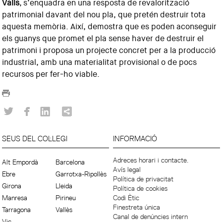
Valls
, s’enquadra en una resposta de revalorització
patrimonial davant del nou pla, que pretén destruir tota
aquesta memòria. Així, demostra que es poden aconseguir
els guanys que promet el pla sense haver de destruir el
patrimoni i proposa un projecte concret per a la producció
industrial, amb una materialitat provisional o de pocs
recursos per fer-ho viable.
SEUS DEL COL·LEGI
INFORMACIÓ
Adreces horari i contacte.
Alt Empordà
Barcelona
Avís legal
Ebre
Garrotxa-Ripollès
Política de privacitat
Girona
Lleida
Política de cookies
Manresa
Pirineu
Codi Ètic
Finestreta única
Tarragona
Vallès
Canal de denúncies intern
Vic