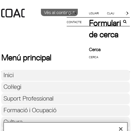
Vés al contingut
IDIOMA
Formulari
CONTACTE
CATALÀ
English
de cerca
ESPAÑOL
Cerca
Menú principal
Inici
Col·legi
Suport Professional
Formació i Ocupació
Cultura