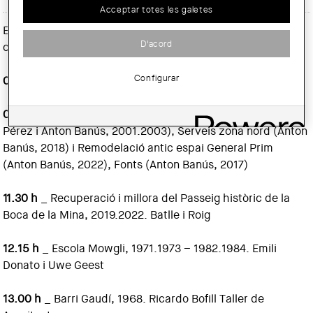
Acceptar totes les galetes
El dissabte
31 de maig
, la Demarcació de Lleida del COAC
D'acord
organitza una
sortida a Reus
, amb el següent programa:
Configurar
08.00 h
_ Sortida COAC Lleida, en vehicles particulars
09.30 h
_ Cementiri Municipal de Reus, Crematori (Pau
Pérez i Anton Banús, 2001.2003), Serveis zona nord (Anton
Banús, 2018) i Remodelació antic espai General Prim
(Anton Banús, 2022), Fonts (Anton Banús, 2017)
11.30 h
_ Recuperació i millora del Passeig històric de la
Boca de la Mina, 2019.2022. Batlle i Roig
12.15 h
_ Escola Mowgli, 1971.1973 – 1982.1984. Emili
Donato i Uwe Geest
13.00 h
_ Barri Gaudí, 1968. Ricardo Bofill Taller de