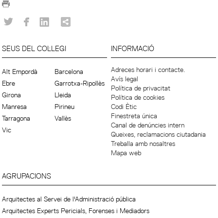
SEUS DEL COL·LEGI
INFORMACIÓ
Adreces horari i contacte.
Alt Empordà
Barcelona
Avís legal
Ebre
Garrotxa-Ripollès
Política de privacitat
Girona
Lleida
Política de cookies
Manresa
Pirineu
Codi Ètic
Finestreta única
Tarragona
Vallès
Canal de denúncies intern
Vic
Queixes, reclamacions ciutadania
Treballa amb nosaltres
Mapa web
AGRUPACIONS
Arquitectes al Servei de l'Administració pública
Arquitectes Experts Pericials, Forenses i Mediadors