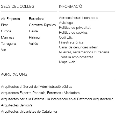
SEUS DEL COL·LEGI
INFORMACIÓ
Adreces horari i contacte.
Alt Empordà
Barcelona
Avís legal
Ebre
Garrotxa-Ripollès
Política de privacitat
Girona
Lleida
Política de cookies
Manresa
Pirineu
Codi Ètic
Finestreta única
Tarragona
Vallès
Canal de denúncies intern
Vic
Queixes, reclamacions ciutadania
Treballa amb nosaltres
Mapa web
AGRUPACIONS
Arquitectes al Servei de l'Administració pública
Arquitectes Experts Pericials, Forenses i Mediadors
Arquitectes per a la Defensa i la Intervenció en el Patrimoni Arquitectònic
Arquitectes Sènior/a
Arquitectes Urbanistes de Catalunya