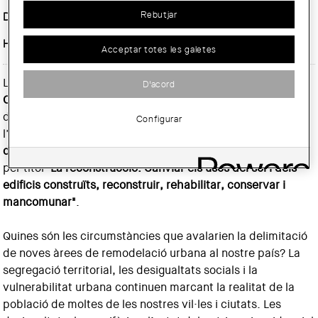
Rebutjar
Data inici :
Dilluns, 20 octubre, 2025
Horari:
18 h
Acceptar totes les galetes
L'
Agrupació Sènior/a del Col·legi d’Arquitectes de
D'acord
Catalunya
continua amb el cicle
"Habitació pròpia!"
,
dedicat a concretar mesures per garantir el Dret a
Configurar
l’Habitatge. La cinquena sessió tindrà lloc el
dilluns 20
d'octubre a les 18 h
, a la Sala d'Actes del COAC, i portarà
per títol
"La reconstrucció. Canviar els usos del sòl i dels
edificis construïts, reconstruir, rehabilitar, conservar i
mancomunar"
.
Quines són les circumstàncies que avalarien la delimitació
de noves àrees de remodelació urbana al nostre país? La
segregació territorial, les desigualtats socials i la
vulnerabilitat urbana continuen marcant la realitat de la
població de moltes de les nostres vil·les i ciutats. Les