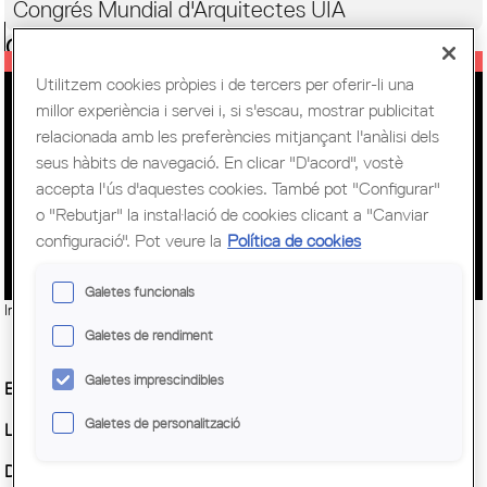
Congrés Mundial d'Arquitectes UIA
Ciutadania
Utilitzem cookies pròpies i de tercers per oferir-li una
HABITACIÓ PRÒPIA! CANVIAR ELS
millor experiència i servei i, si s'escau, mostrar publicitat
relacionada amb les preferències mitjançant l'anàlisi dels
USOS DEL SÒL I DELS EDIFICIS
seus hàbits de navegació. En clicar "D'acord", vostè
CONSTRUÏTS, RECONSTRUIR,
accepta l'ús d'aquestes cookies. També pot "Configurar"
REHABILITAR, CONSERVAR I
o "Rebutjar" la instal·lació de cookies clicant a "Canviar
MANCOMUNAR
configuració". Pot veure la
Política de cookies
Galetes funcionals
Imatge:
© Col·legi d'Arquitectes de Catalunya (COAC)
Galetes de rendiment
Galetes imprescindibles
Entitat Organitzadora :
COAC, Sènior/a
Galetes de personalització
Lloc:
Sala d'Actes. Plaça Nova, 5. Barcelona
Demarcació :
COAC