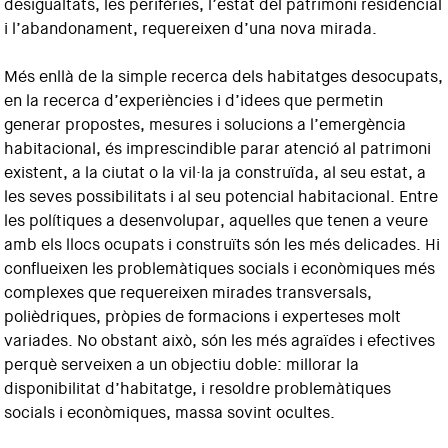
desigualtats, les perifèries, l’estat del patrimoni residencial
i l’abandonament, requereixen d’una nova mirada.
Més enllà de la simple recerca dels habitatges desocupats,
en la recerca d’experiències i d’idees que permetin
generar propostes, mesures i solucions a l’emergència
habitacional, és imprescindible parar atenció al patrimoni
existent, a la ciutat o la vil·la ja construïda, al seu estat, a
les seves possibilitats i al seu potencial habitacional. Entre
les polítiques a desenvolupar, aquelles que tenen a veure
amb els llocs ocupats i construïts són les més delicades. Hi
conflueixen les problemàtiques socials i econòmiques més
complexes que requereixen mirades transversals,
polièdriques, pròpies de formacions i experteses molt
variades. No obstant això, són les més agraïdes i efectives
perquè serveixen a un objectiu doble: millorar la
disponibilitat d’habitatge, i resoldre problemàtiques
socials i econòmiques, massa sovint ocultes.