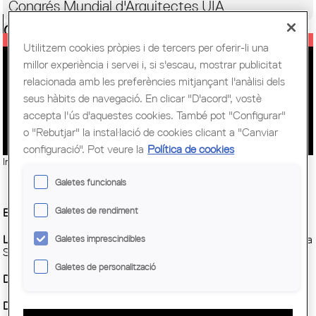
Congrés Mundial d'Arquitectes UIA
Ciutadania
Utilitzem cookies pròpies i de tercers per oferir-li una
millor experiència i servei i, si s'escau, mostrar publicitat
INTER SEUS: OBRES DE
relacionada amb les preferències mitjançant l'anàlisi dels
RESTAURACIÓ DE LA SEU DE
seus hàbits de navegació. En clicar "D'acord", vostè
MANRESA
accepta l'ús d'aquestes cookies. També pot "Configurar"
o "Rebutjar" la instal·lació de cookies clicant a "Canviar
configuració". Pot veure la
Política de cookies
Imatge:
@JaumeSoldevila
Galetes funcionals
Galetes de rendiment
Entitat Organitzadora :
COAC
Lloc:
Basílica de Santa Maria de La Seu de Manresa (Baixada de la
Galetes imprescindibles
Seu, 1, 08242 Manresa).
Galetes de personalització
Demarcació :
COAC
Data inici :
Dissabte, 7 juny, 2025