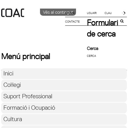
Vés al contingut
IDIOMA
Formulari
CONTACTE
CATALÀ
English
de cerca
Español
Cerca
Menú principal
Inici
Col·legi
Suport Professional
Formació i Ocupació
Cultura