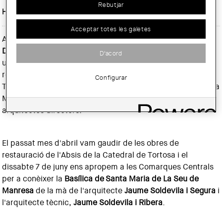
Rebutjar
Horari:
11:00h
Acceptar totes les galetes
Amb la voluntat de promoure l'intercanvi cultural, les
Demarcacions de les Comarques Centrals
i
l'Ebre
es hem
D'acord
unit per organitzar dues visites guiades a les obres de
restauració de part de la Catedral de Santa Maria de
Configurar
Tortosa i a les obres de rehabilitació de la Basílica de Santa
Maria de La Seu de Manresa, a càrrec dels respectius
arquitectes directors.
El passat mes d'abril vam gaudir de les obres de
restauració de l'Absis de la Catedral de Tortosa i el
dissabte 7 de juny ens apropem a les Comarques Centrals
per a conèixer la
Basílica de
Santa Maria de La Seu de
Manresa
de la mà de l'arquitecte
Jaume Soldevila i Segura
i
l'arquitecte tècnic,
Jaume Soldevila i Ribera
.