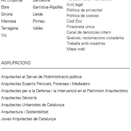
Alt Empordà
Barcelona
Avís legal
Ebre
Garrotxa-Ripollès
Política de privacitat
Girona
Lleida
Política de cookies
Manresa
Pirineu
Codi Ètic
Finestreta única
Tarragona
Vallès
Canal de denúncies intern
Vic
Queixes, reclamacions ciutadania
Treballa amb nosaltres
Mapa web
AGRUPACIONS
Arquitectes al Servei de l'Administració pública
Arquitectes Experts Pericials, Forenses i Mediadors
Arquitectes per a la Defensa i la Intervenció en el Patrimoni Arquitectònic
Arquitectes Sènior/a
Arquitectes Urbanistes de Catalunya
Arquitectura i Sostenibilitat
Joves Arquitectes de Catalunya