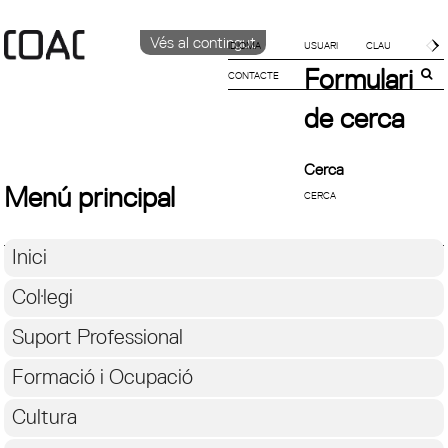
Vés al contingut
IDIOMA
Formulari
CONTACTE
CATALÀ
ENGLISH
de cerca
ESPAÑOL
Cerca
Menú principal
Inici
Col·legi
Suport Professional
Formació i Ocupació
Cultura