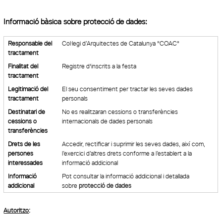
Informació bàsica sobre protecció de dades:
Responsable del
Col·legi d’Arquitectes de Catalunya "COAC"
tractament
Finalitat del
Registre d'inscrits a la festa
tractament
Legitimació del
El seu consentiment per tractar les seves dades
tractament
personals
Destinatari de
No es realitzaran cessions o transferències
cessions o
internacionals de dades personals
transferències
Drets de les
Accedir, rectificar i suprimir les seves dades, així com,
persones
l’exercici d’altres drets conforme a l’establert a la
interessades
informació addicional
Informació
Pot consultar la informació addicional i detallada
addicional
sobre
protecció de dades
Autoritzo
: