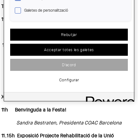
Tallers i activitats
Galetes de personalització
11-14h Visites Guiades a l’edifici
El Globus Vermell
Rebutjar
11-14h Dibuixem el Dispensari!
Acceptar totes les galetes
Urban Sketchers Barcelona
D'acord
Configurar
Xerrades
11h Benvinguda a la Festa!
Sandra Bestraten, Presidenta COAC Barcelona
11.15h Exposició Projecte Rehabilitació de la Unió