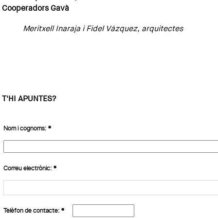
Cooperadors Gavà
Meritxell Inaraja i Fidel Vázquez, arquitectes
T'HI APUNTES?
Nom i cognoms:
*
Correu electrònic:
*
Telèfon de contacte:
*