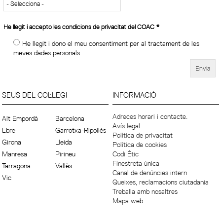
He llegit i accepto les condicions de privacitat del COAC
*
He llegit i dono el meu consentiment per al tractament de les
meves dades personals
SEUS DEL COL·LEGI
INFORMACIÓ
Adreces horari i contacte.
Alt Empordà
Barcelona
Avís legal
Ebre
Garrotxa-Ripollès
Política de privacitat
Girona
Lleida
Política de cookies
Manresa
Pirineu
Codi Ètic
Finestreta única
Tarragona
Vallès
Canal de denúncies intern
Vic
Queixes, reclamacions ciutadania
Treballa amb nosaltres
Mapa web