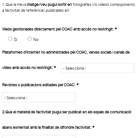
1. Que la meva 
imatge/veu pugui sortir en
 fotografíes i/o vídeos corresponents 
a l'activitat de referència i publicades en: 
Webs gestionades directament pel COAC amb accés no restringit:
*
Si
No
Plataformes d'internet no administrades pel COAC, xarxes socials i canals de
vídeo amb accés no restringit:
*
Revistes o publicacions editades pel COAC:
*
2.Que el mateiral de l'activitat pugui ser publicat en els espais de comunicació
abans esmentat amb la finalitat de difondre l'activitat:
*