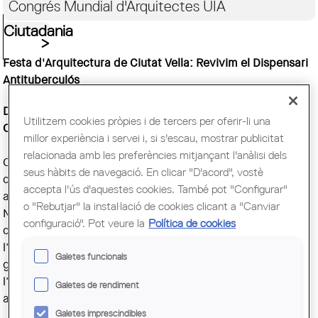
Congrés Mundial d'Arquitectes UIA
Ciutadania
Festa d'Arquitectura de Ciutat Vella: Revivim el Dispensari
Antituberculós
Dissabte 8 d’abril d’11 a 14h
Utilitzem cookies pròpies i de tercers per oferir-li una
C/Torres i Amat, 8
millor experiència i servei i, si s'escau, mostrar publicitat
relacionada amb les preferències mitjançant l'anàlisi dels
Continuem el debat per reivindicar el valor històric i
seus hàbits de navegació. En clicar "D'acord", vostè
cultural del Dispensari Antituberculós i posant l’atenció
accepta l'ús d'aquestes cookies. També pot "Configurar"
amb el seu ús futur. Actualment, acull el CAP del Raval
o "Rebutjar" la instal·lació de cookies clicant a "Canviar
Nord, però d’aqui a poc temps aquest es traslladarà a la
configuració". Pot veure la
Política de cookies
capella de la Misericòrdia. Quin ús, llavors, se li donarà a
l’Antituberculós? Coneixem a fons l’edifici amb visites
Galetes funcionals
guiades al seu interior i ens endinsem als valors de
l’arquitectura moderna a través d’un taller de dibuix
Galetes de rendiment
arquitectònic.
Galetes imprescindibles