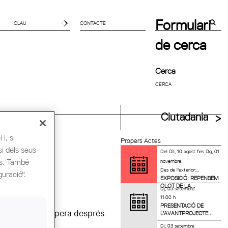
Formulari
CONTACTE
de cerca
Cerca
uitectes UIA
Ciutadania
i, si
Propers Actes
si dels seus
Del
Dll, 10 agost
fins
Dg, 01
es. També
novembre
Des de l'exterior:...
guració".
EXPOSICIÓ: REPENSEM
OLOT DE LA...
Dj, 03 setembre
11.00 h
PRESENTACIÓ DE
am i que es recupera després
L’AVANTPROJECTE...
ilia!
Dj, 03 setembre