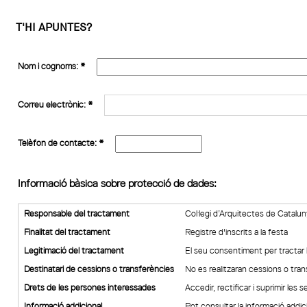
T'HI APUNTES?
Nom i cognoms:
*
Correu electrònic:
*
Telèfon de contacte:
*
Informació bàsica sobre protecció de dades:
Responsable del tractament
Col·legi d’Arquitectes de Catal
Finalitat del tractament
Registre d'inscrits a la festa
Legitimació del tractament
El seu consentiment per tractar
Destinatari de cessions o transferències
No es realitzaran cessions o tra
Drets de les persones interessades
Accedir, rectificar i suprimir les 
Informació addicional
Pot consultar la informació addic