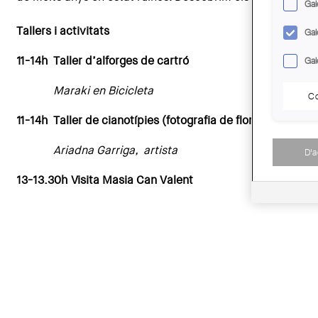
Gal
Tallers i activitats
Gal
11-14h Taller d’alforges de cartró
Gal
Maraki en Bicicleta
Co
11-14h Taller de cianotípies (fotografia de flors sense cà
Ariadna Garriga, artista
D'
13-13.30h Visita Masia Can Valent