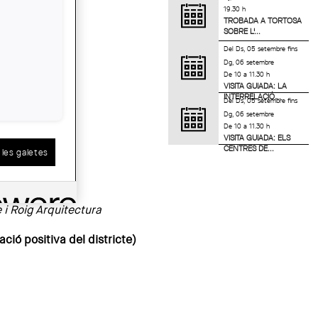
19.30 h
TROBADA A TORTOSA
SOBRE L'...
Del
Ds, 05 setembre
fins
Dg, 06 setembre
De 10 a 11.30 h
VISITA GUIADA: LA
 Barcelona
INTERRELACIÓ...
Del
Ds, 05 setembre
fins
Dg, 06 setembre
Can Valent
De 10 a 11.30 h
VISITA GUIADA: ELS
CENTRES DE...
les galetes
 Andreu
 i Roig Arquitectura
ció positiva del districte)