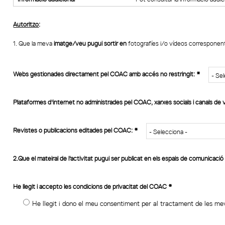
Autoritzo
:
1. Que la meva 
imatge/veu pugui sortir en
 fotografíes i/o vídeos corresponents
Webs gestionades directament pel COAC amb accés no restringit:
*
Plataformes d'internet no administrades pel COAC, xarxes socials i canals de 
Revistes o publicacions editades pel COAC:
*
2.Que el mateiral de l'activitat pugui ser publicat en els espais de comunicació
He llegit i accepto les condicions de privacitat del COAC
*
He llegit i dono el meu consentiment per al tractament de les m