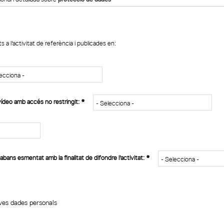
 a l'activitat de referència i publicades en: 
vídeo amb accés no restringit:
*
 abans esmentat amb la finalitat de difondre l'activitat:
*
eves dades personals