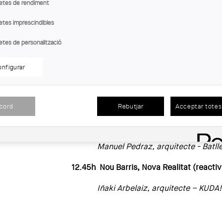
etes de rendiment
Xerrades
etes imprescindibles
11.30h Benvinguda a la Festa!
etes de personalització
Sandra Bestraten, Presidenta COAC
nfigurar
mera)
11.45h Exposició Projecte Rehabilitació 
Alea Olea Arquitectura i Paisatge
acord
Rebutjar
Acceptar totes 
12.15h Exposició Projecte Tanatori Sant
Manuel Pedraz, arquitecte - Batlle
12.45h Nou Barris, Nova Realitat (reactiva
Iñaki Arbelaiz, arquitecte – KUDA!