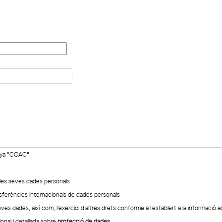
unya "COAC"
 les seves dades personals
nsferències internacionals de dades personals
seves dades, així com, l’exercici d’altres drets conforme a l’establert a la informació a
ional i detallada sobre
protecció de dades