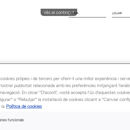
Vés al contingut
IDIOMA
CATALÀ
ENGLISH
ESPAÑOL
ió i Ocupació
Cultura
Congrés Mundial d'Arq
cookies pròpies i de tercers per oferir-li una millor experiència i servei 
mostrar publicitat relacionada amb les preferències mitjançant l'anàli
torns de Can Valent
 navegació. En clicar "D'acord", vostè accepta l'ús d'aquestes cooki
gurar" o "Rebutjar" la instal·lació de cookies clicant a "Canviar confi
 la
Política de cookies
etes funcionals
coneguda masia on les núvies de Barcelona hi compraven el r
r de la masia i els seus entorns, amb tallers per a tota la fam