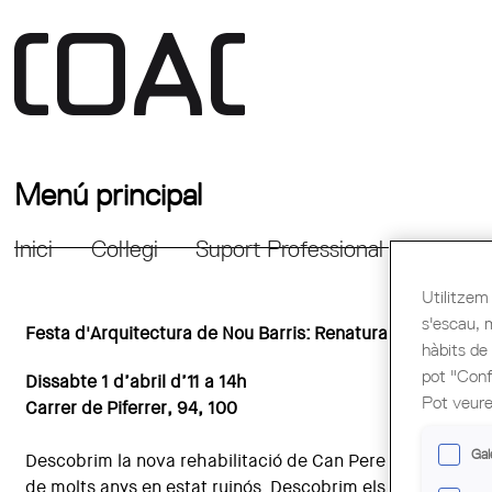
Menú principal
Inici
Col·legi
Suport Professional
Formac
Utilitzem 
s'escau, 
Festa d'Arquitectura de Nou Barris:
Renaturalitzem els en
hàbits de
pot "Confi
Dissabte 1 d’abril d’11 a 14h
Pot veure
Carrer de Piferrer, 94, 100
Gal
Descobrim la nova rehabilitació de Can Pere Valent, la 
de molts anys en estat ruinós. Descobrim els reptes de futu