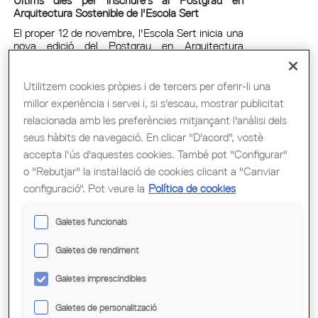
Arquitectura Sostenible de l'Escola Sert
El proper 12 de novembre, l'Escola Sert inicia una
nova edició del Postgrau en Arquitectura
Sostenible, dirigit per Victor Viscor i Luca Volpi.
Dia:
31/10/2024
Utilitzem cookies pròpies i de tercers per oferir-li una
millor experiència i servei i, si s'escau, mostrar publicitat
relacionada amb les preferències mitjançant l'anàlisi dels
seus hàbits de navegació. En clicar "D'acord", vostè
L'ESCOLA SERT COMENÇA LA 18A EDICIÓ
accepta l'ús d'aquestes cookies. També pot "Configurar"
DEL POSTGRAU EN REHABILITACIÓ
D'EDIFICIS
o "Rebutjar" la instal·lació de cookies clicant a "Canviar
configuració". Pot veure la
Política de cookies
L'Escola Sert comença la 18a edició del Postgrau
en Rehabilitació d'Edificis
Galetes funcionals
L'Escola Sert del COAC t'ofereix el postgrau
més complet per poder gestionar i controlar un
Galetes de rendiment
projecte integral de rehabilitació. El Postgrau en
Rehabilitació d'Edificis, que celebra la seva 18a
edició, s'ha consolidat com un dels cursos de
Galetes imprescindibles
més èxit de l'Escola.
Galetes de personalització
Dia:
17/10/2024