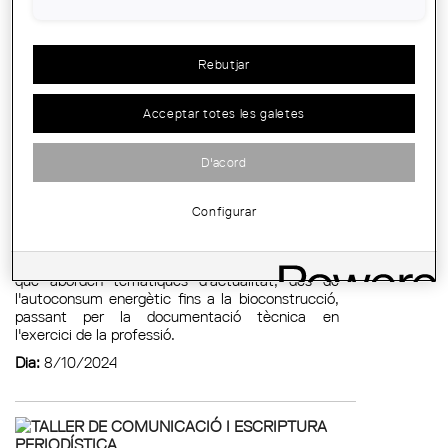
Rebutjar
NOVES SESSIONS SERT: FORMA’T I IMPULSA
Acceptar totes les galetes
LA TEVA CARRERA AMB L'ESCOLA SERT!
Noves Sessions Sert: forma’t i impulsa la teva
D'acord
carrera amb l'Escola Sert!
L’Escola Sert del COAC t’ofereix l'oportunitat de
Configurar
seguir creixent professionalment amb les
Sessions Sert, jornades de formació gratuïtes i
exclusives per a col·legiats. Es tracta de sessions
que aborden temàtiques d'actualitat, des de
l'autoconsum energètic fins a la bioconstrucció,
passant per la documentació tècnica en
l'exercici de la professió.
Dia:
8/10/2024