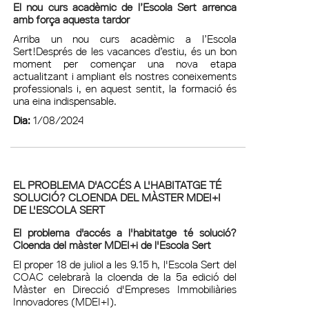
El nou curs acadèmic de l’Escola Sert arrenca
amb força aquesta tardor
Arriba un nou curs acadèmic a l’Escola
Sert!Després de les vacances d’estiu, és un bon
moment per començar una nova etapa
actualitzant i ampliant els nostres coneixements
professionals i, en aquest sentit, la formació és
una eina indispensable.
Dia:
1/08/2024
EL PROBLEMA D'ACCÉS A L'HABITATGE TÉ
SOLUCIÓ? CLOENDA DEL MÀSTER MDEI+I
DE L'ESCOLA SERT
El problema d'accés a l'habitatge té solució?
Cloenda del màster MDEI+i de l'Escola Sert
El proper 18 de juliol a les 9.15 h, l'Escola Sert del
COAC celebrarà la cloenda de la 5a edició del
Màster en Direcció d'Empreses Immobiliàries
Innovadores (MDEI+I).