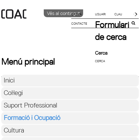
Vés al contingut
IDIOMA
Formulari
CONTACTE
CATALÀ
ENGLISH
de cerca
ESPAÑOL
Cerca
Menú principal
Inici
Col·legi
Suport Professional
Formació i Ocupació
Cultura