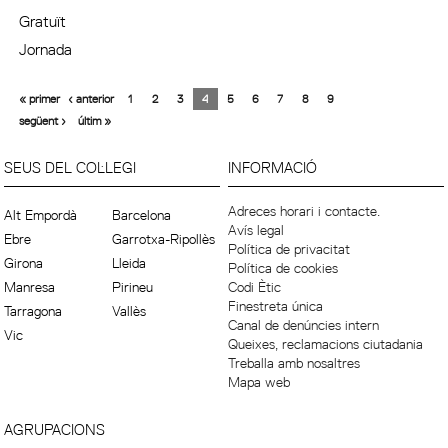
Gratuït
Jornada
« primer
‹ anterior
1
2
3
4
5
6
7
8
9
següent ›
últim »
SEUS DEL COL·LEGI
INFORMACIÓ
Adreces horari i contacte.
Alt Empordà
Barcelona
Avís legal
Ebre
Garrotxa-Ripollès
Política de privacitat
Girona
Lleida
Política de cookies
Manresa
Pirineu
Codi Ètic
Finestreta única
Tarragona
Vallès
Canal de denúncies intern
Vic
Queixes, reclamacions ciutadania
Treballa amb nosaltres
Mapa web
AGRUPACIONS