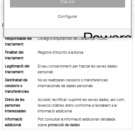
D'acord
Configurar
Informació bàsica sobre protecció de dades:
Responsable del
Col·legi d’Arquitectes de Catalunya "COAC"
tractament
Finalitat del
Registre d'inscrits a la borsa
tractament
Legitimació del
El seu consentiment per tractar les seves dades
tractament
personals
Destinatari de
No es realitzaran cessions o transferències
cessions o
internacionals de dades personals
transferències
Drets de les
Accedir, rectificar i suprimir les seves dades, així com,
persones
l’exercici d’altres drets conforme a l’establert a la
interessades
informació addicional
Informació
Pot consultar la informació addicional i detallada
addicional
sobre
protecció de dades