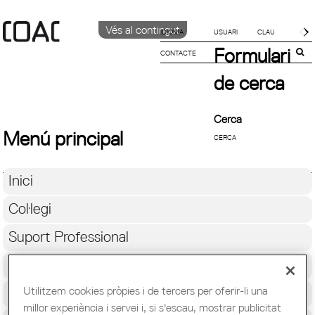
Vés al contingut
IDIOMA
Formulari
CONTACTE
CATALÀ
ENGLISH
de cerca
ESPAÑOL
Cerca
Menú principal
Inici
Col·legi
Suport Professional
Formació i Ocupació
Utilitzem cookies pròpies i de tercers per oferir-li una
Cultura
millor experiència i servei i, si s'escau, mostrar publicitat