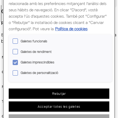
Congrés Mundial d'Arquitectes UIA
relacionada amb les preferències mitjançant l'anàlisi dels
seus hàbits de navegació. En clicar "D'acord", vostè
Ciutadania
accepta l'ús d'aquestes cookies. També pot "Configurar"
o "Rebutjar" la instal·lació de cookies clicant a "Canviar
Projecte educatiu 'Fent Arquitectura' curs 2022 / 2023
configuració". Pot veure la
Política de cookies
Si vols participar en aquest projecte educatiu, apunta't a la
borsa d'arquitectes.
Galetes funcionals
Galetes de rendiment
Nom:
*
Galetes imprescindibles
Cognoms:
*
Galetes de personalització
Número de col·legiat/ada:
*
Rebutjar
Telèfon de contacte:
*
Acceptar totes les galetes
Correu electrònic:
*