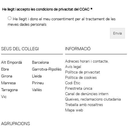
He llegit i accepto les condicions de privacitat del COAC
*
He llegit i dono el meu consentiment per al tractament de les
meves dades personals
SEUS DEL COL·LEGI
INFORMACIÓ
Adreces horari i contacte.
Alt Empordà
Barcelona
Avís legal
Ebre
Garrotxa-Ripollès
Política de privacitat
Girona
Lleida
Política de cookies
Manresa
Pirineu
Codi Ètic
Finestreta única
Tarragona
Vallès
Canal de denúncies intern
Vic
Queixes, reclamacions ciutadania
Treballa amb nosaltres
Mapa web
AGRUPACIONS