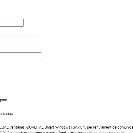
agona
ersonals
TESAL Ventanas, QUALITAL Smart Windows i SAXUN, per l'enviament de comunicaci
 COAC no realitza cessions o transferències internacionals de dades personals