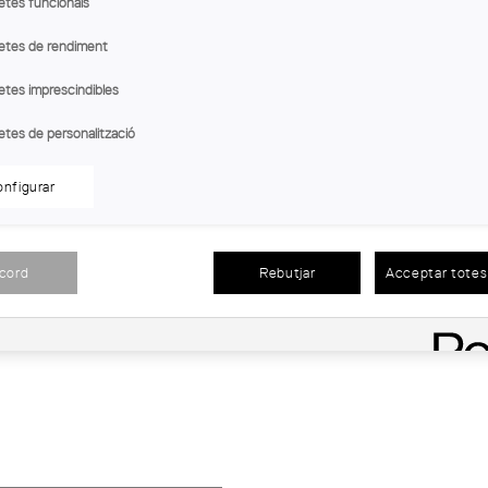
etes funcionals
etes de rendiment
etes imprescindibles
etes de personalització
nfigurar
acord
Rebutjar
Acceptar totes 