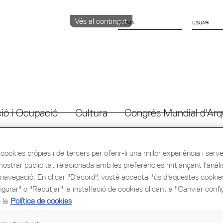
Vés al contingut
IDIOMA
CATALÀ
ENGLISH
ESPAÑOL
ió i Ocupació
Cultura
Congrés Mundial d'Arq
cookies pròpies i de tercers per oferir-li una millor experiència i servei 
mostrar publicitat relacionada amb les preferències mitjançant l'anàli
 navegació. En clicar "D'acord", vostè accepta l'ús d'aquestes cooki
gurar" o "Rebutjar" la instal·lació de cookies clicant a "Canviar confi
 la
Política de cookies