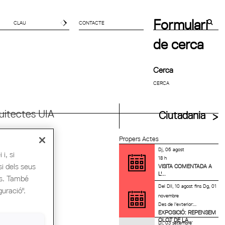
Formulari
CONTACTE
de cerca
Cerca
uitectes UIA
Ciutadania
Propers Actes
Dj, 06 agost
i, si
18 h
si dels seus
VISITA COMENTADA A
L'...
es. També
Del
Dll, 10 agost
fins
Dg, 01
guració".
novembre
Des de l'exterior:...
EXPOSICIÓ: REPENSEM
OLOT DE LA...
Dj, 03 setembre