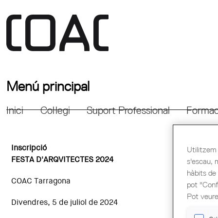
Menú principal
Inici
Col·legi
Suport Professional
Formac
Inscripció
Utilitzem 
FESTA D'ARQVITECTES 2024
s'escau, 
hàbits de
COAC Tarragona
pot "Confi
Pot veure
Divendres, 5 de juliol de 2024