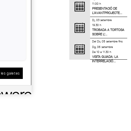
11.00 h
PRESENTACIÓ DE
L’AVANTPROJECTE...
Dj, 03 setembre
19.30 h
TROBADA A TORTOSA
SOBRE L'...
Del
Ds, 05 setembre
fins
Dg, 06 setembre
De 10 a 11.30 h
VISITA GUIADA: LA
INTERRELACIÓ...
les galetes