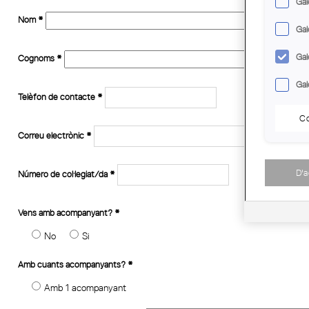
Gal
Nom
*
Gal
Gal
Cognoms
*
Gal
Telèfon de contacte
*
Co
Correu electrònic
*
D'
Número de col·legiat/da
*
Vens amb acompanyant?
*
No
Si
Amb cuants acompanyants?
*
Amb 1 acompanyant