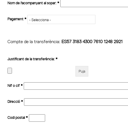
Nom de l'acompanyant al sopar:
*
Pagament
*
Compte de la transferència:
ES57 3183 4300 7610 1248 2921
Justificant de la transferència:
*
Nif o cif
*
Direcció
*
Codi postal
*