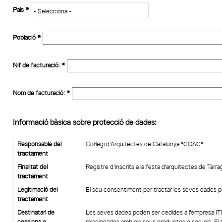
Pais
*
Població
*
Nif de facturació:
*
Nom de facturació:
*
Informació bàsica sobre protecció de dades:
Responsable del
Col·legi d’Arquitectes de Catalunya "COAC"
tractament
Finalitat del
Registre d'inscrits a la festa d'arquitectes de Tarr
tractament
Legitimació del
El seu consentiment per tractar les seves dades p
tractament
Destinatari de
Les seves dades poden ser cedides a l'empresa I
cessions o
relacionades amb els seus productes o serveis. El