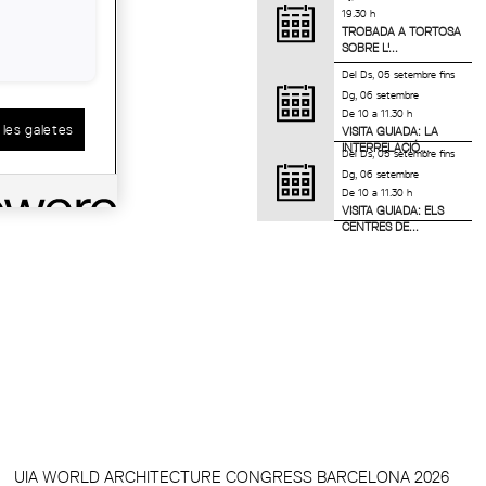
19.30 h
TROBADA A TORTOSA
SOBRE L'...
Del
Ds, 05 setembre
fins
Dg, 06 setembre
De 10 a 11.30 h
les galetes
VISITA GUIADA: LA
INTERRELACIÓ...
Del
Ds, 05 setembre
fins
Dg, 06 setembre
De 10 a 11.30 h
VISITA GUIADA: ELS
CENTRES DE...
UIA WORLD ARCHITECTURE CONGRESS BARCELONA 2026