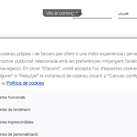
Vés al contingut
IDIOMA
CATALÀ
ENGLISH
ESPAÑOL
cookies pròpies i de tercers per oferir-li una millor experiència i servei 
mostrar publicitat relacionada amb les preferències mitjançant l'anàli
 navegació. En clicar "D'acord", vostè accepta l'ús d'aquestes cooki
ió i Ocupació
Cultura
Congrés Mundial d'Arq
gurar" o "Rebutjar" la instal·lació de cookies clicant a "Canviar confi
 la
Política de cookies
de suport a les entitats i arquitectes locals
etes funcionals
ublicarà al web.
etes de rendiment
etes imprescindibles
etes de personalització