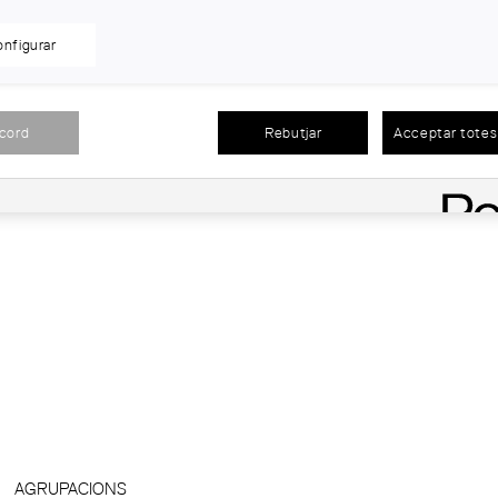
nfigurar
acord
Rebutjar
Acceptar totes 
AGRUPACIONS