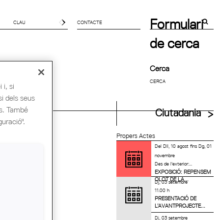
Formulari
CONTACTE
de cerca
Cerca
i, si
si dels seus
es. També
uitectes UIA
Ciutadania
guració".
Propers Actes
Del
Dll, 10 agost
fins
Dg, 01
novembre
Des de l'exterior:...
EXPOSICIÓ: REPENSEM
OLOT DE LA...
Dj, 03 setembre
11.00 h
PRESENTACIÓ DE
L’AVANTPROJECTE...
Dj, 03 setembre