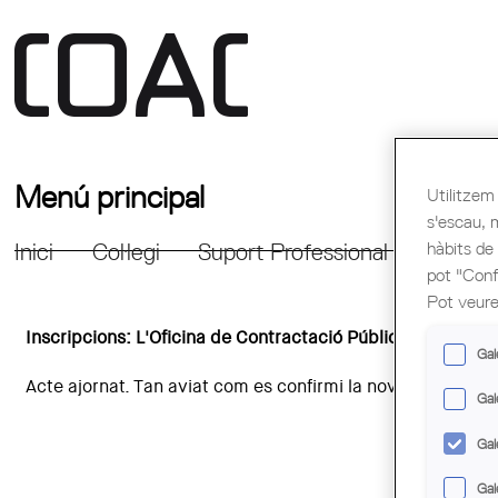
Menú principal
Utilitzem 
s'escau, 
hàbits de
Inici
Col·legi
Suport Professional
Formac
pot "Confi
Pot veure
Inscripcions: L'Oficina de Contractació Pública com a eina 
Gal
Acte ajornat. Tan aviat com es confirmi la nova data, es p
Gal
Gal
Gal