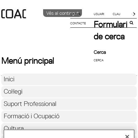
Vés al contingut
IDIOMA
Formulari
CONTACTE
CATALÀ
English
de cerca
Español
Cerca
Menú principal
Inici
Col·legi
Suport Professional
Formació i Ocupació
Cultura