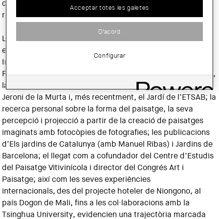
durant dècades una mirada oberta i transversal sobre les
Acceptar totes les galetes
relacions entre cultura, territori i projecte.
D'acord
La seva obra, tant docent com professional i artística, va
explorar constantment el diàleg entre art i paisatge.
Configurar
Intervencions efímeres a Manresa, l’Ametlla de Merola i
Faió; projectes com la plaça Mossèn Clapés a Sant Andreu,
la Llotja d’Arenys, la proposta de Parc forestal de Sant
Jeroni de la Murta i, més recentment, el Jardí de l’ETSAB; la
recerca personal sobre la forma del paisatge, la seva
percepció i projecció a partir de la creació de paisatges
imaginats amb fotocòpies de fotografies; les publicacions
d’Els jardins de Catalunya (amb Manuel Ribas) i Jardins de
Barcelona; el llegat com a cofundador del Centre d’Estudis
del Paisatge Vitivinícola i director del Congrés Art i
Paisatge; així com les seves experiències
internacionals, des del projecte hoteler de Niongono, al
país Dogon de Mali, fins a les col·laboracions amb la
Tsinghua University, evidencien una trajectòria marcada