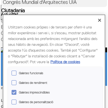
Congrés Mundial d'Arquitectes UIA
Ciutadania
Actualitat
Servei d'ocupació
Escola Sert. Formació
Utilitzem cookies pròpies i de tercers per oferir-li una
millor experiència i servei i, si s'escau, mostrar publicitat
Campus Virtual. Moodle
relacionada amb les preferències mitjançant l'anàlisi dels
Campus d’Empresa. Jornades Tècniques
seus hàbits de navegació. En clicar "D'acord", vostè
accepta l'ús d'aquestes cookies. També pot "Configurar"
o "Rebutjar" la instal·lació de cookies clicant a "Canviar
GAUDEIX DE DESCOMPTES DEL 5 I
configuració". Pot veure la
Política de cookies
10% EN MÀSTERS I POSTGRAUS DE
Galetes funcionals
L’ESCOLA SERT
Galetes de rendiment
Imatge:
© Col·legi d'Arquitectes de Catalunya (COAC)
Galetes imprescindibles
L'Escola Sert torna amb una promoció que et permetrà
Galetes de personalització
gaudir de descomptes en els seus principals programes si