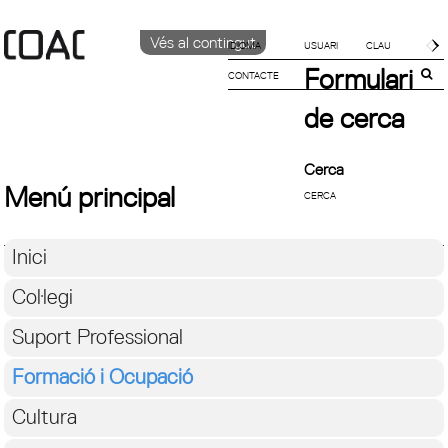
Vés al contingut
IDIOMA
Formulari
CONTACTE
CATALÀ
English
de cerca
ESPAÑOL
Cerca
Menú principal
Inici
Col·legi
Suport Professional
Formació i Ocupació
Cultura