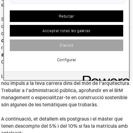
et matricules amb antelació.
Rebutjar
Si ets de les persones a qui els agrada anticipar-se, segur
que t’interessa aquesta promoció dels màsters i postgraus
Acceptar totes les galetes
de l’Escola Sert. Si et
matricules amb un o dos mesos
d’antelació
, pots gaudir de
descomptes del 5% i del 10%
,
D'acord
respectivament. A més, aquests descomptes
són
acumulables amb altres bonificacions
per a col·legiats del
Configurar
COAC.
L’
oferta formativa
és molt variada i pensada per donar un
nou impuls a la teva carrera dins del món de l’arquitectura.
Treballar a l’administració pública, aprofundir en el BIM
management o especialitzar-te en construcció sostenible
són algunes de les temàtiques que trobaràs.
A continuació, et detallem els postgraus i el màster que
tenen descompte del 5% i del 10% si fas la matrícula amb