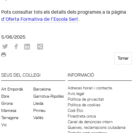
Pots consultar tots els detalls dels programes a la pàgina
d’Oferta Formativa de l’Escola Sert
.
5/06/2025
Tornar
SEUS DEL COL·LEGI
INFORMACIÓ
Adreces horari i contacte.
Alt Empordà
Barcelona
Avís legal
Ebre
Garrotxa-Ripollès
Política de privacitat
Girona
Lleida
Política de cookies
Manresa
Pirineu
Codi Ètic
Finestreta única
Tarragona
Vallès
Canal de denúncies intern
Vic
Queixes, reclamacions ciutadania