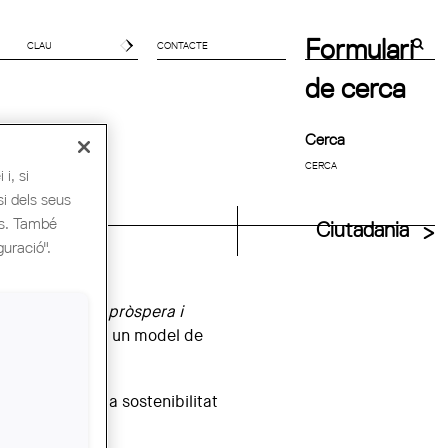
Formulari
CONTACTE
de cerca
Cerca
i, si
si dels seus
es. També
uitectes UIA
Ciutadania
guració".
és equitativa, pròspera i
a per anar cap a un model de
 d’Acció per la sostenibilitat