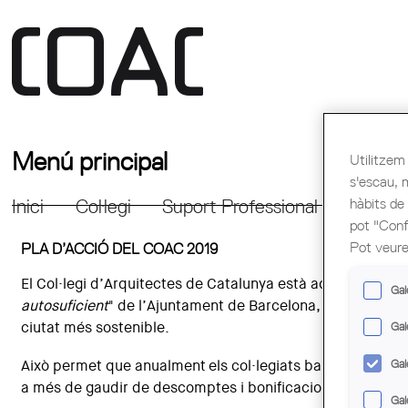
Menú principal
Utilitzem 
s'escau, 
hàbits de
Inici
Col·legi
Suport Professional
Formac
pot "Confi
Pot veure
PLA D’ACCIÓ DEL COAC 2019
El Col·legi d’Arquitectes de Catalunya està adherit al "
Com
Gal
autosuficient
" de l’Ajuntament de Barcelona, mitjançant u
ciutat més sostenible.
Gal
Gal
Això permet que anualment els col·legiats barcelonins pu
a més de gaudir de descomptes i bonificacions.
Gal