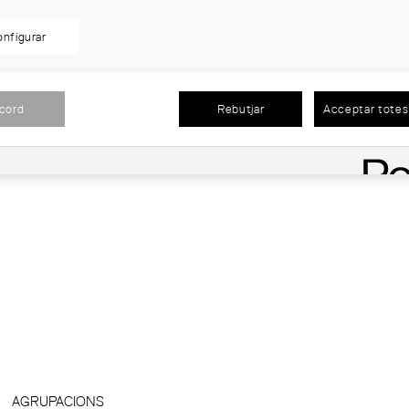
2019
nfigurar
a proposant accions pròpies i/o apuntar-se a les línies d’act
acord
Rebutjar
Acceptar totes 
AGRUPACIONS