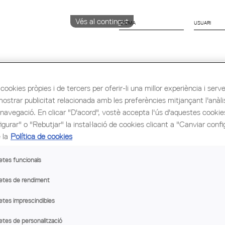
Vés al contingut
IDIOMA
CATALÀ
ENGLISH
ESPAÑOL
cookies pròpies i de tercers per oferir-li una millor experiència i servei 
mostrar publicitat relacionada amb les preferències mitjançant l'anàli
 navegació. En clicar "D'acord", vostè accepta l'ús d'aquestes cooki
ió i Ocupació
Cultura
Congrés Mundial d'Arq
gurar" o "Rebutjar" la instal·lació de cookies clicant a "Canviar confi
 la
Política de cookies
promís per la Sostenibilitat 2012-2022: per una Barcelona m
etes funcionals
n Pla d’Acció on inclou les actuacions que realitza i potenci
etes de rendiment
etes imprescindibles
guin sumar-se a emprendre les accions derivades d’aquest Pla
etes de personalització