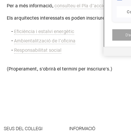
Per a més informació,
consulteu el Pla d’acció del COAC 
Co
Els arquitectes interessats es poden inscriure al program
-
Eficiència i estalvi energètic
D'
-
Ambientalització de l’oficina
-
Responsabilitat social
(Properament, s'obrirà el termini per inscriure's.)
SEUS DEL COL·LEGI
INFORMACIÓ