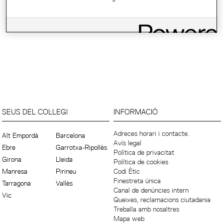
SEUS DEL COL·LEGI
INFORMACIÓ
Adreces horari i contacte.
Alt Empordà
Barcelona
Avís legal
Ebre
Garrotxa-Ripollès
Política de privacitat
Girona
Lleida
Política de cookies
Manresa
Pirineu
Codi Ètic
Finestreta única
Tarragona
Vallès
Canal de denúncies intern
Vic
Queixes, reclamacions ciutadania
Treballa amb nosaltres
Mapa web