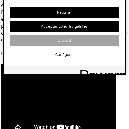
del COAC. L'arquitecte
Sala
: Sala d'Actes del COAC
Franscesc Labastida
,
Rebutjar
expert en instal·lacions,
Lloc
: Barcelona
parlarà sobre els criteris
Acceptar totes les galetes
d'aplicació del Codi Tècnic
Tornar
en edificis existents.
D'acord
Recupera el vídeo:
Configurar