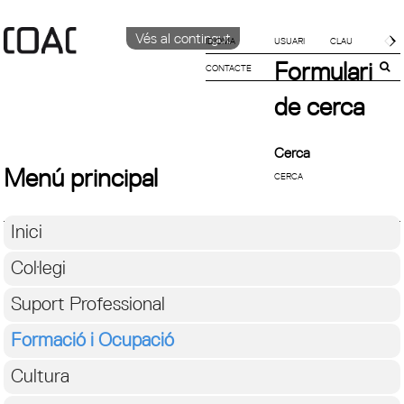
Vés al contingut
IDIOMA
Formulari
CONTACTE
CATALÀ
English
de cerca
ESPAÑOL
Cerca
Menú principal
Inici
Col·legi
Suport Professional
Formació i Ocupació
Cultura