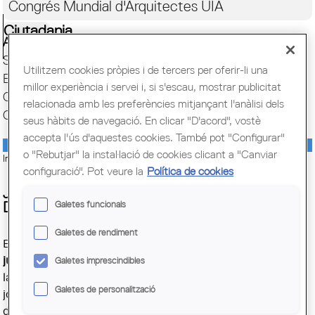
Congrés Mundial d'Arquitectes UIA
Ciutadania
Actualitat
Servei d'ocupació
Utilitzem cookies pròpies i de tercers per oferir-li una
Escola Sert. Formació
millor experiència i servei i, si s'escau, mostrar publicitat
Campus Virtual. Moodle
relacionada amb les preferències mitjançant l'anàlisi dels
Campus d’Empresa. Jornades Tècniques
seus hàbits de navegació. En clicar "D'acord", vostè
accepta l'ús d'aquestes cookies. També pot "Configurar"
o "Rebutjar" la instal·lació de cookies clicant a "Canviar
Imatge:
© Francesc Labastida
configuració". Pot veure la
Política de cookies
JORNADA AL COAC: CRITERIS D'APLICACIÓ
Galetes funcionals
DEL CTE EN EDIFICIS EXISTENTS
Galetes de rendiment
Data
: 3/07/2019
El proper dimecres
3 de
juliol
a les 18 h, tindrà lloc a
Galetes imprescindibles
Horari
: 18 a 20.30 h
la seu de plaça Nova una
Galetes de personalització
jornada organitzada pels
Preu
:
gratuït
diferents Grups de Treball