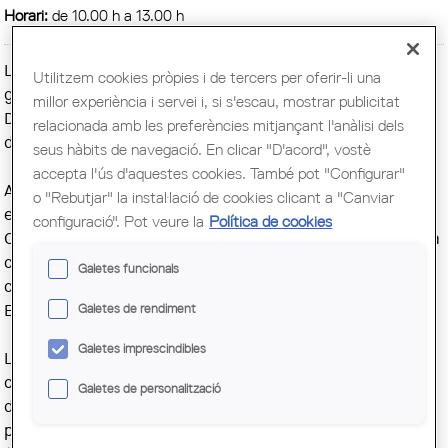
Horari:
de 10.00 h a 13.00 h
La edición de este año del
Arquitectour
, la serie de visitas
Utilitzem cookies pròpies i de tercers per oferir-li una
guiadas con que la Demarcación del Ebre conmemora el
millor experiència i servei i, si s'escau, mostrar publicitat
Día Mundial de la Arquitectura, tendrá lugar las mañanas
relacionada amb les preferències mitjançant l'anàlisi dels
de los días
12 y 13 de octubre
, en el municipio de Amposta.
seus hàbits de navegació. En clicar "D'acord", vostè
accepta l'ús d'aquestes cookies. També pot "Configurar"
Arquitectour_Ebre 2019 abrirá las puertas de estos
o "Rebutjar" la instal·lació de cookies clicant a "Canviar
edificios: el Instituto Ramon Berenguer IV, edificio de la
configuració". Pot veure la
Política de cookies
Comunidad de Regantes de la Derecha del Ebro, Biblioteca
comarcal y ESARDI. Como guías de excepción contaremos
Galetes funcionals
con los arquitectos Xavi Pallejà, Joana Solà y Damià
Galetes de rendiment
Encontrado.
Galetes imprescindibles
La ruta arquitectónica, abierta al público, gratuita y
organizada en grupos reducidos, se iniciará a las 10.00 h
Galetes de personalització
desde el edificio asignado a cada grupo. Dado que las
plazas son limitadas, es necesario inscribirse por teléfono