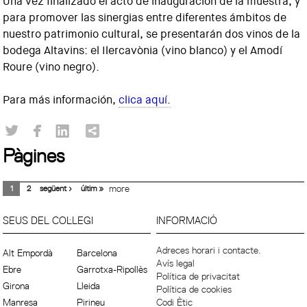
Una vez finalizado el acto de inauguración de la muestra, y
para promover las sinergias entre diferentes ámbitos de
nuestro patrimonio cultural, se presentarán dos vinos de la
bodega Altavins: el Ilercavònia (vino blanco) y el Amodí
Roure (vino negro).
Para más información,
clica aquí.
Pàgines
1
2
següent ›
últim »
more
SEUS DEL COL·LEGI
INFORMACIÓ
Adreces horari i contacte.
Alt Empordà
Barcelona
Avís legal
Ebre
Garrotxa-Ripollès
Política de privacitat
Girona
Lleida
Política de cookies
Manresa
Pirineu
Codi Ètic