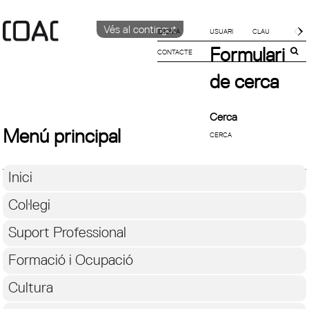
Vés al contingut
IDIOMA
Formulari
CONTACTE
CATALÀ
ENGLISH
de cerca
ESPAÑOL
Cerca
Menú principal
Inici
Col·legi
Suport Professional
Formació i Ocupació
Cultura