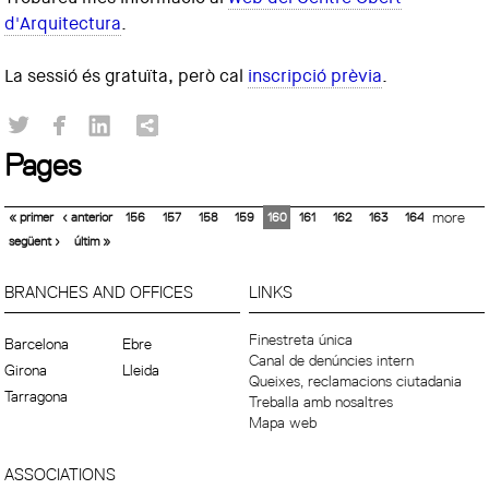
d'Arquitectura
.
La sessió és gratuïta, però cal
inscripció prèvia
.
Pages
« primer
‹ anterior
156
157
158
159
160
161
162
163
164
more
següent ›
últim »
BRANCHES AND OFFICES
LINKS
Finestreta única
Barcelona
Ebre
Canal de denúncies intern
Girona
Lleida
Queixes, reclamacions ciutadania
Tarragona
Treballa amb nosaltres
Mapa web
ASSOCIATIONS