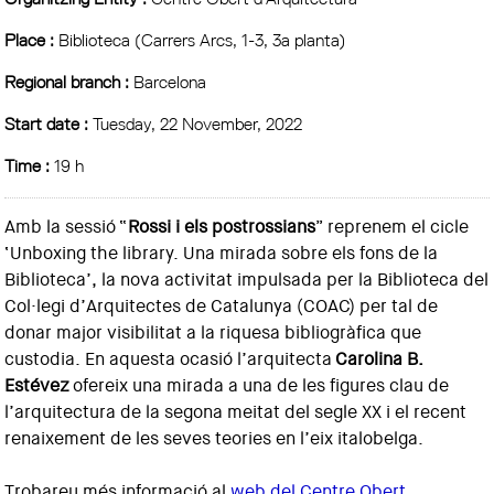
Place :
Biblioteca (Carrers Arcs, 1-3, 3a planta)
Regional branch :
Barcelona
Start date :
Tuesday, 22 November, 2022
Time :
19 h
Amb la sessió “
Rossi i els postrossians
” reprenem el cicle
‘Unboxing the library. Una mirada sobre els fons de la
Biblioteca’, la nova activitat impulsada per la Biblioteca del
Col·legi d’Arquitectes de Catalunya (COAC) per tal de
donar major visibilitat a la riquesa bibliogràfica que
custodia. En aquesta ocasió l’arquitecta
Carolina B.
Estévez
ofereix una mirada a una de les figures clau de
l’arquitectura de la segona meitat del segle XX i el recent
renaixement de les seves teories en l’eix italobelga.
Trobareu més informació al
web del Centre Obert