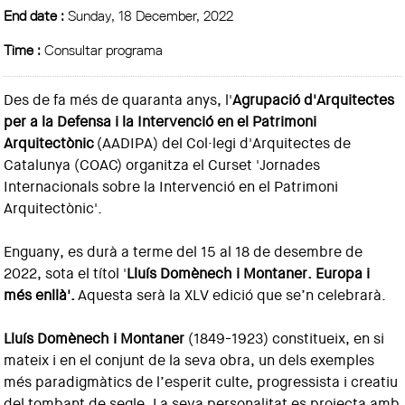
End date :
Sunday, 18 December, 2022
Time :
Consultar programa
Des de fa més de quaranta anys, l'
Agrupació d'Arquitectes
per a la Defensa i la Intervenció en el Patrimoni
Arquitectònic
(AADIPA) del Col·legi d'Arquitectes de
Catalunya (COAC) organitza el Curset 'Jornades
Internacionals sobre la Intervenció en el Patrimoni
Arquitectònic'.
Enguany, es durà a terme del 15 al 18 de desembre de
2022, sota el títol '
Lluís Domènech i Montaner. Europa i
més enllà'.
Aquesta serà la XLV edició que se’n celebrarà.
Lluís Domènech i Montaner
(1849-1923) constitueix, en si
mateix i en el conjunt de la seva obra, un dels exemples
més paradigmàtics de l’esperit culte, progressista i creatiu
del tombant de segle. La seva personalitat es projecta amb