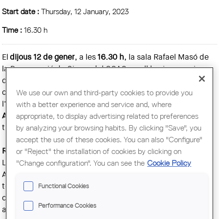
Start date :
Thursday, 12 January, 2023
Time :
16.30 h
El
dijous 12 de gener
, a les
16.30 h
, la sala Rafael Masó de
la Demarcació de Girona del COAC, acull la cinquena i
darrera sessió del
cicle MARQ 2022/2023
amb la
conferència ‘
Patrimoni emocional’
, a càrrec de
We use our own and third-party cookies to provide you
l’arquitecte
Ricardo Flores
del despatx
Flores & Prats
with a better experience and service and, where
Arquitectes
. L'acte també es podrà seguir en directe a
appropriate, to display advertising related to preferences
través del
YouTube de la Demarcació de Girona del COAC
.
by analyzing your browsing habits. By clicking "Save", you
accept the use of these cookies. You can also "Configure"
Ricardo Flores
or "Reject" the installation of cookies by clicking on
L’any 1998 forma amb Eva Prats l’estudi Flores & Prats
"Change configuration". You can see the
Cookie Policy
Arquitectes, un despatx dedicat a la confrontació de la
teoria i la pràctica acadèmica amb l'activitat de projectar i
Functional Cookies
construir. Han treballat en la reocupació d'estructures
Performance Cookies
antigues, així com en la participació veïnal en el procés de