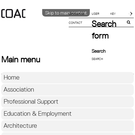
Skip to main content
LANGUAGE
Search
CONTACT
CATALÀ
ENGLISH
form
ESPAÑOL
Search
Main menu
Home
Association
Professional Support
Education & Employment
Architecture