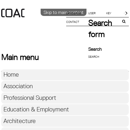
Skip to main content
LANGUAGE
Search
CONTACT
CATALÀ
ENGLISH
form
ESPAÑOL
Search
Main menu
Home
Association
Professional Support
Education & Employment
Architecture