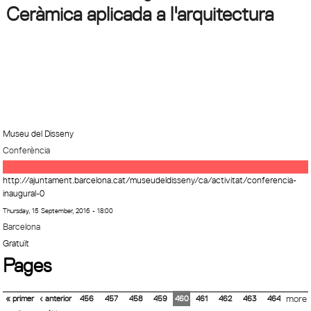
Ceràmica aplicada a l'arquitectura
Museu del Disseny
Conferència
http://ajuntament.barcelona.cat/museudeldisseny/ca/activitat/conferencia-
inaugural-0
Thursday, 15 September, 2016 - 18:00
Barcelona
Gratuït
Pages
« primer
‹ anterior
456
457
458
459
460
461
462
463
464
more