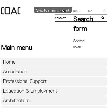
Skip to main content
LANGUAGE
Search
CONTACT
CATALÀ
ENGLISH
form
ESPAÑOL
Search
Main menu
Home
Association
Professional Support
Education & Employment
Architecture