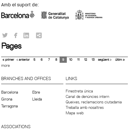
Amb el suport de:
Pages
« primer
‹ anterior
5
6
7
8
9
10
11
12
13
següent ›
últim »
more
BRANCHES AND OFFICES
LINKS
Finestreta única
Barcelona
Ebre
Canal de denúncies intern
Girona
Lleida
Queixes, reclamacions ciutadania
Tarragona
Treballa amb nosaltres
Mapa web
ASSOCIATIONS