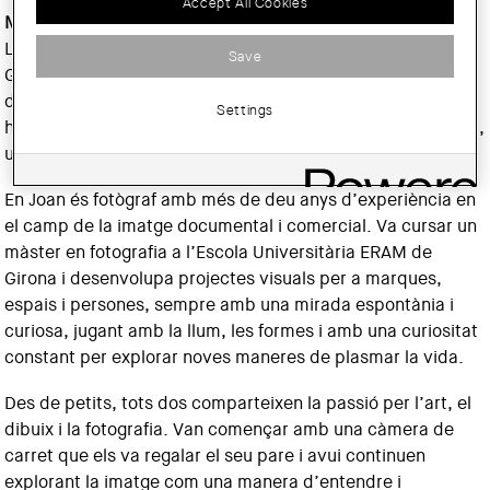
Accept All Cookies
Maria Diví Figueras i Joan Diví Figueras (Girona)
La Maria és psicòloga, llicenciada per la Universitat de
Save
Girona i amb un màster en neuropsicologia per l’Hospital
de Sant Pau. Fascinada per la complexitat de la ment
Settings
humana, entén la fotografia com una altra manera de mirar,
una forma de captar emocions, gestos i silencis.
En Joan és fotògraf amb més de deu anys d’experiència en
el camp de la imatge documental i comercial. Va cursar un
màster en fotografia a l’Escola Universitària ERAM de
Girona i desenvolupa projectes visuals per a marques,
espais i persones, sempre amb una mirada espontània i
curiosa, jugant amb la llum, les formes i amb una curiositat
constant per explorar noves maneres de plasmar la vida.
Des de petits, tots dos comparteixen la passió per l’art, el
dibuix i la fotografia. Van començar amb una càmera de
carret que els va regalar el seu pare i avui continuen
explorant la imatge com una manera d’entendre i