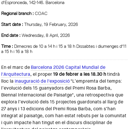
d'Espronceda, 142-146. Barcelona
Regional branch :
COAC
Start date :
Thursday, 19 February, 2026
End date :
Wednesday, 8 April, 2026
Time :
Dimecres de 10 a 14 h i 15 a 18 h Dissabtes i diumenges d'11
a 15 h i 16 a 18 h
En el marc de
Barcelona 2026 Capital Mundial de
l'Arquitectura
, el proper
19 de febrer a les 18.30 h
tindrà
lloc la
inauguració de l'exposició
"L’empremta del temps:
l’evolució dels 15 guanyadors del Premi Rosa Barba,
Biennal Internacional de Paisatge", una retrospectiva que
explora l’evolució dels 15 projectes guardonats al llarg de
27 anys i 13 edicions del Premi Rosa Barba, com s’han
integrat al paisatge, com han estat rebuts per la comunitat
i quin impacte han tingut en el discurs disciplinar de