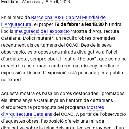
End date :
Wednesday, 8 April, 2026
En el marc de
Barcelona 2026 Capital Mundial de
l''Arquitectura
, el proper
19 de febrer a les 18.30 h
tindrà
lloc la
inauguració de l'exposició
"Mostra d'Arquitectura
Catalana. L'ofici mutant", un recull d’obres premiades
recentment als certàmens del COAC. Des de la seva
observació, es proposa una mirada divulgativa a l’ofici
d’arquitecte, sempre obert i “out of the box”, que combina
creació i transformació amb recerca, disseny, mediació i
expressió artística. L'exposició està pensada per a públic
no expert.
Aquesta mostra es basa en obres destacades i premiades
els últims anys a Catalunya en l’entorn de certàmens
d’arquitectura promoguts pel programa
Mostres
d’Arquitectura Catalana
del COAC. A partir de l’observació
d’aquestes obres, l’exposició ofereix una mirada
divulgativa sobre la feina dels arquitectes, provinent d’un