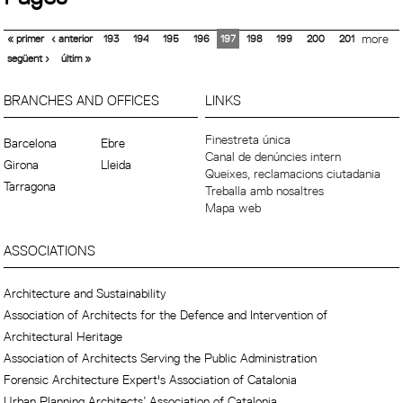
« primer
‹ anterior
193
194
195
196
197
198
199
200
201
more
següent ›
últim »
BRANCHES AND OFFICES
LINKS
Finestreta única
Barcelona
Ebre
Canal de denúncies intern
Girona
Lleida
Queixes, reclamacions ciutadania
Tarragona
Treballa amb nosaltres
Mapa web
ASSOCIATIONS
Architecture and Sustainability
Association of Architects for the Defence and Intervention of
Architectural Heritage
Association of Architects Serving the Public Administration
Forensic Architecture Expert's Association of Catalonia
Urban Planning Architects’ Association of Catalonia