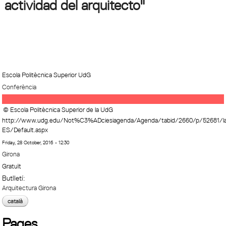
actividad del arquitecto"
Escola Politècnica Superior UdG
Conferència
© Escola Politècnica Superior de la UdG
http://www.udg.edu/Not%C3%ADciesiagenda/Agenda/tabid/2660/p/52681/l
ES/Default.aspx
Friday, 28 October, 2016 - 12:30
Girona
Gratuït
Butlletí:
Arquitectura Girona
català
Pages