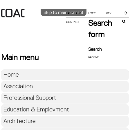
Skip to main content
LANGUAGE
Search
CONTACT
CATALÀ
ENGLISH
form
ESPAÑOL
Search
Main menu
Home
Association
Professional Support
Education & Employment
Architecture