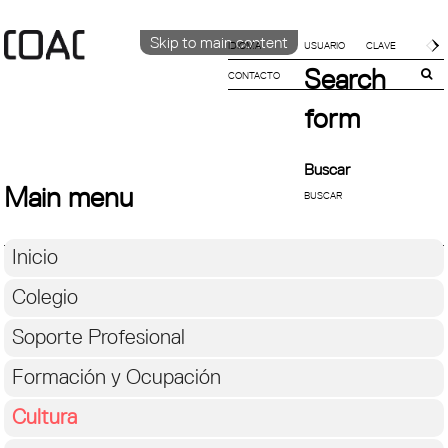
Skip to main content
IDIOMA
Search
CONTACTO
CATALÀ
ENGLISH
form
ESPAÑOL
Buscar
Main menu
Inicio
Colegio
Soporte Profesional
Formación y Ocupación
Cultura