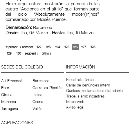
Flexo arquitectura mostrarán la primera de las
cuatro “Acciones en el altillo” que forman parte
del ciclo “Absolutamente moder(rr)nos”,
comisariado por Moisés Puente.
Demarcación:
Barcelona
Desde:
Thu, 03 Marzo -
Hasta:
Thu, 10 Marzo
« primer
‹ anterior
122
123
124
125
126
127
128
129
130
següent ›
últim »
SEDES DEL COLEGIO
INFORMACIÓN
Finestreta única
Alt Empordà
Barcelona
Canal de denúncies intern
Ebre
Garrotxa-Ripollès
Queixes, reclamacions ciutadania
Girona
Lleida
Treballa amb nosaltres
Manresa
Osona
Mapa web
Aviso legal
Tarragona
Vallès
AGRUPACIONES