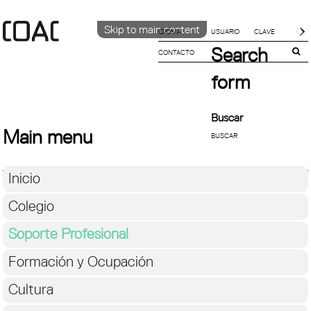
Skip to main content
IDIOMA
Search
CONTACTO
CATALÀ
ENGLISH
form
ESPAÑOL
Buscar
Main menu
Inicio
Colegio
Soporte Profesional
Formación y Ocupación
Cultura