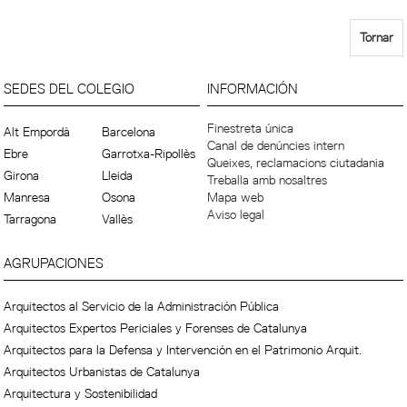
Tornar
SEDES DEL COLEGIO
INFORMACIÓN
Finestreta única
Alt Empordà
Barcelona
Canal de denúncies intern
Ebre
Garrotxa-Ripollès
Queixes, reclamacions ciutadania
Girona
Lleida
Treballa amb nosaltres
Manresa
Osona
Mapa web
Aviso legal
Tarragona
Vallès
AGRUPACIONES
Arquitectos al Servicio de la Administración Pública
Arquitectos Expertos Periciales y Forenses de Catalunya
Arquitectos para la Defensa y Intervención en el Patrimonio Arquit.
Arquitectos Urbanistas de Catalunya
Arquitectura y Sostenibilidad