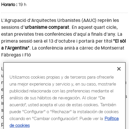
Horario :
19 h
L'Agrupació d'Arquitectes Urbanistes (AAUC) reprèn les
sessions d’
urbanisme comparat
. En aquest quart cicle,
estan previstes tres conferències d'aquí a finals d'any. La
primera sessió serà el 13 d'octubre i portarà per títol
"El sòl
a l'Argentina"
. La conferència anirà a càrrec de Montserrat
Fàbregas i Fló
L’Argentina, com el seus països veïns de Sud-Amèrica, és
un país jove. Només amb 200 anys ha hagut de crear una
Utilizamos cookies propias y de terceros para ofrecerle
nació de zero promovent la immigració per a habitar el seu
una mejor experiencia y servicio y, en su caso, mostrarle
extens territori. La pressió per a mantenir-se com el
publicidad relacionada con las preferencias mediante el
principal país agro-exportador del món; les constants crisis
análisis de sus hábitos de navegación. Al clicar "De
internes i externes; la falta de polítiques de regulació del
acuerdo", usted acepta el uso de estas cookies. También
sòl; la desigualtat creixent entre la població i la gran
puede "Configurar" o "Rechazar" la instalación de cookies
centralitat que caracteritza Buenos Aires, respecte a tot el
clicando en "Cambiar configuración". Puede ver la
Política
país, fan que l'urbanisme tingui un paper rellevant per
de cookies