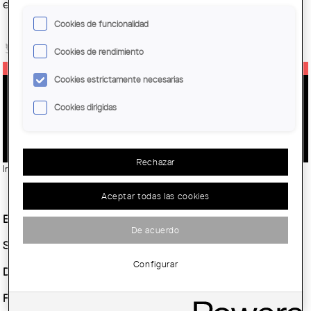
encarar els reptes d'aquest territori.
Cookies de funcionalidad
Cookies de rendimiento
Cookies estrictamente necesarias
DIÁLOGO: LA INFLUENCIA ENTRE
Cookies dirigidas
ARTE Y ARQUITECTURA
Rechazar
Imatge:
© Rafael Vargas
Aceptar todas las cookies
Entidad Organizadora :
COAC
De acuerdo
Sitio :
Espai Picasso
Configurar
Demarcación :
Barcelona
Fecha inicio :
Lunes, 19 Octubre, 2015