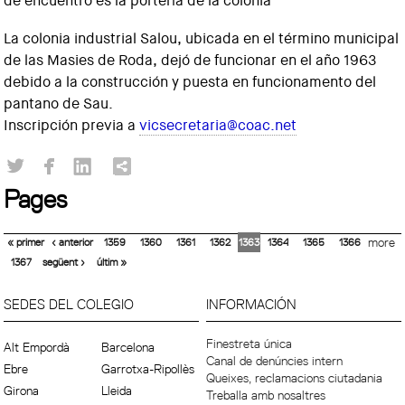
de encuentro es la portería de la colonia
La colonia industrial Salou, ubicada en el término municipal
de las Masies de Roda, dejó de funcionar en el año 1963
debido a la construcción y puesta en funcionamento del
pantano de Sau.
Inscripción previa a
vicsecretaria@coac.net
Pages
« primer
‹ anterior
1359
1360
1361
1362
1363
1364
1365
1366
more
1367
següent ›
últim »
SEDES DEL COLEGIO
INFORMACIÓN
Finestreta única
Alt Empordà
Barcelona
Canal de denúncies intern
Ebre
Garrotxa-Ripollès
Queixes, reclamacions ciutadania
Girona
Lleida
Treballa amb nosaltres