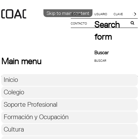
Skip to main content
IDIOMA
Search
CONTACTO
CATALÀ
ENGLISH
form
ESPAÑOL
Buscar
Main menu
Inicio
Colegio
Soporte Profesional
Formación y Ocupación
Cultura