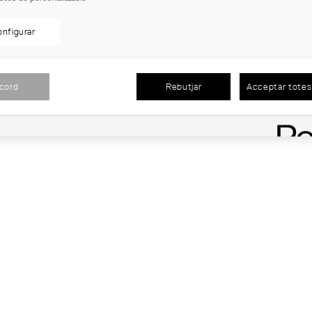
nfigurar
acord
Rebutjar
Acceptar totes 