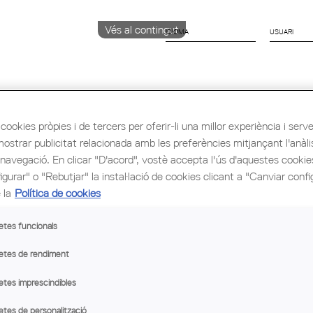
Vés al contingut
IDIOMA
CATALÀ
ENGLISH
ESPAÑOL
cookies pròpies i de tercers per oferir-li una millor experiència i servei 
mostrar publicitat relacionada amb les preferències mitjançant l'anàli
ió i Ocupació
Cultura
Congrés Mundial d'Arq
 navegació. En clicar "D'acord", vostè accepta l'ús d'aquestes cooki
gurar" o "Rebutjar" la instal·lació de cookies clicant a "Canviar confi
RÒNIC
 la
Política de cookies
ció i passos a seguir per a aprendre a instal·lar, utilitzar i
etes funcionals
etes de rendiment
etes imprescindibles
etes de personalització