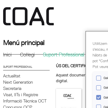
Menú principal
Utilitzem 
s'escau, 
Inici
Col·legi
Suport Professional
Formac
hàbits de
pot "Confi
ÚS DEL CERTIFICAT ELECT
Pot veure
SUPORT PROFESSIONAL
Aquest document inclou informa
Actualitat
Gal
digital.
Next Generation
Gal
Secretaria
Visat, IITs i Registre
Gal
Informació Tècnica OCT
Concursos OCP
Gal