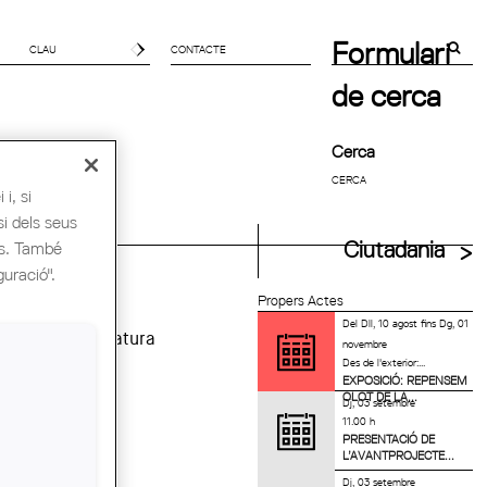
Formulari
CONTACTE
de cerca
Cerca
i, si
si dels seus
uitectes UIA
Ciutadania
es. També
guració".
Propers Actes
Del
Dll, 10 agost
fins
Dg, 01
 renovar la signatura
novembre
Des de l'exterior:...
EXPOSICIÓ: REPENSEM
OLOT DE LA...
Dj, 03 setembre
11.00 h
PRESENTACIÓ DE
L’AVANTPROJECTE...
Dj, 03 setembre