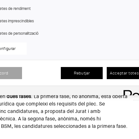
etes de rendiment
etes imprescindibles
e a les 17 h
, es presentarà a la seu del COAC de
En
etes de personalització
ctes amb intervenció de jurat per el nou Sant Jordi
a d’usuari i sostenibilitat.
Llo
nfigurar
No
 la redacció de l’avantprojecte, el projecte bàsic, el
De
rec de la direcció d’obres per la construcció del nou
Dat
acord
Rebutjar
Acceptar totes 
tzació de l'entorn, per un pressupost d’execució material
20
Ho
 en
dues fases
. La primera fase, no anònima, està oberta
urídica que compleixi els requisits del plec. Se
nc candidatures, a proposta del Jurat i amb
Tècnica. A la segona fase, anònima, només hi
e BSM, les candidatures seleccionades a la primera fase.