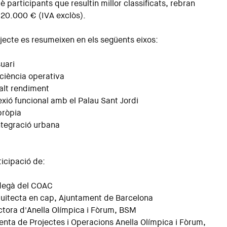
uè participants que resultin millor classificats, rebran
 20.000 € (IVA exclòs).
jecte es resumeixen en els següents eixos:
suari
ficiència operativa
’alt rendiment
xió funcional amb el Palau Sant Jordi
pròpia
integració urbana
icipació de:
 degà del COAC
quitecta en cap, Ajuntament de Barcelona
ectora d'Anella Olímpica i Fòrum, BSM
enta de Projectes i Operacions Anella Olímpica i Fòrum,