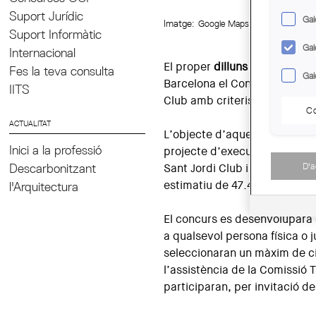
Suport Jurídic
Gal
Imatge:
Google Maps
Suport Informàtic
Gal
Internacional
El proper
dilluns 8 de setembr
Fes la teva consulta
Gal
Barcelona el Concurs de proje
IITS
Club amb criteris d’experiènci
Co
ACTUALITAT
L’objecte d’aquest concurs és
Inici a la professió
projecte d’execució i l’encàr
D'
Descarbonitzant
Sant Jordi Club i la reurbani
estimatiu de 47.455.000 €.
l'Arquitectura
El concurs es desenvoluparà
a qualsevol persona física o j
seleccionaran un màxim de ci
l’assistència de la Comissió 
participaran, per invitació d