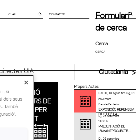
Formulari
CONTACTE
de cerca
Cerca
uitectes UIA
Ciutadania
Propers Actes
i, si
PRESENTACIÓ
Del
Dll, 10 agost
fins
Dg, 01
si dels seus
novembre
DEL CONCURS DE
Des de l'exterior:...
es. També
PROJECTES PER
EXPOSICIÓ: REPENSEM
guració".
OLOT DE LA...
Dj, 03 setembre
EL NOU SANT
11.00 h
JORDI CLUB
PRESENTACIÓ DE
L’AVANTPROJECTE...
Dj, 03 setembre