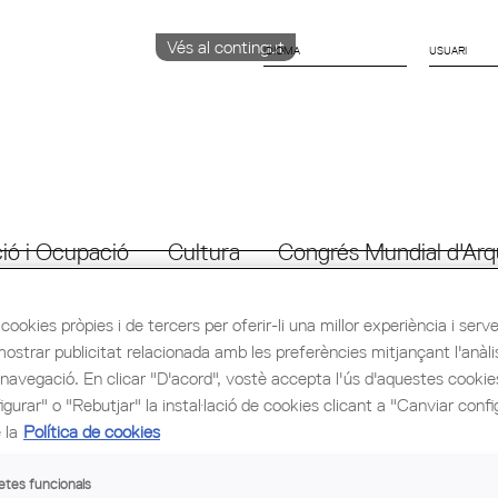
Vés al contingut
IDIOMA
CATALÀ
English
Español
ió i Ocupació
Cultura
Congrés Mundial d'Arq
cookies pròpies i de tercers per oferir-li una millor experiència i servei 
mostrar publicitat relacionada amb les preferències mitjançant l'anàli
 navegació. En clicar "D'acord", vostè accepta l'ús d'aquestes cooki
gurar" o "Rebutjar" la instal·lació de cookies clicant a "Canviar confi
 la
Política de cookies
etes funcionals