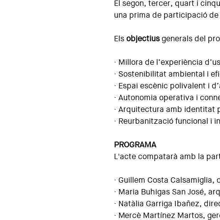
El segon, tercer, quart i cinq
una prima de participació de
Els
objectius
generals del pro
· Millora de l’experiència d’u
· Sostenibilitat ambiental i e
· Espai escènic polivalent i d
· Autonomia operativa i conne
· Arquitectura amb identitat 
· Reurbanització funcional i 
PROGRAMA
L'acte compatarà amb la part
· Guillem Costa Calsamiglia,
· Maria Buhigas San José, ar
· Natàlia Garriga Ibañez, dir
· Mercè Martínez Martos, ger