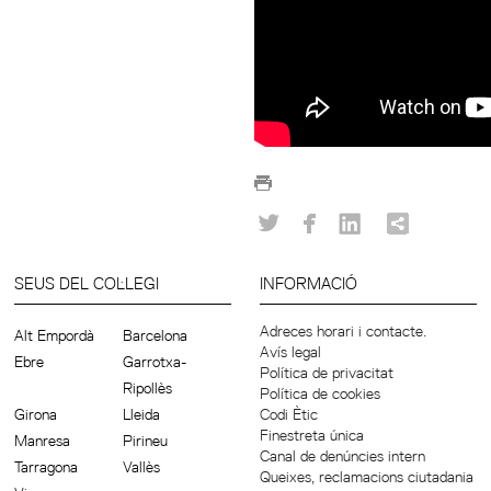
SEUS DEL COL·LEGI
INFORMACIÓ
Adreces horari i contacte.
Alt Empordà
Barcelona
Avís legal
Ebre
Garrotxa-
Política de privacitat
Ripollès
Política de cookies
Girona
Lleida
Codi Ètic
Finestreta única
Manresa
Pirineu
Canal de denúncies intern
Tarragona
Vallès
Queixes, reclamacions ciutadania