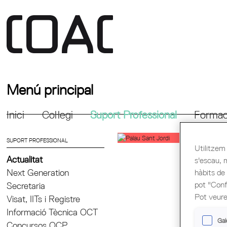
Menú principal
Inici
Col·legi
Suport Professional
Formac
SUPORT PROFESSIONAL
Utilitzem 
Actualitat
s'escau, 
hàbits de
Next Generation
pot "Confi
Secretaria
Pot veure
Visat, IITs i Registre
Informació Tècnica OCT
Gal
Concursos OCP