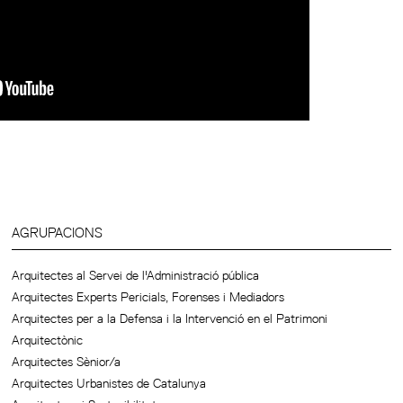
AGRUPACIONS
Arquitectes al Servei de l'Administració pública
Arquitectes Experts Pericials, Forenses i Mediadors
Arquitectes per a la Defensa i la Intervenció en el Patrimoni
Arquitectònic
Arquitectes Sènior/a
Arquitectes Urbanistes de Catalunya