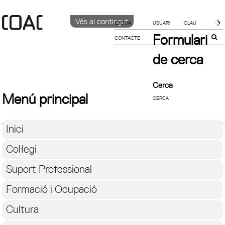
Vés al contingut
IDIOMA
Formulari
CONTACTE
CATALÀ
ENGLISH
de cerca
ESPAÑOL
Cerca
Menú principal
Inici
Col·legi
Suport Professional
Formació i Ocupació
Cultura