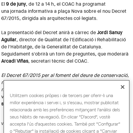
El
9 de juny
, de 12 a 14 h, el COAC ha programat
una jornada informativa a plaça Nova sobre el nou Decret
67/2015, dirigida als arquitectes col·legiats.
La presentació del Decret anirà a càrrec de
Jordi Sanuy
Aguilar
, director de Qualitat de l'Edificació i Rehabilitació
de l'Habitatge, de la Generalitat de Catalunya.
Seguidament s'obrirà un torn de preguntes, que moderarà
Arcadi Viñas
, secretari tècnic del COAC.
El Decret 67/2015 per al foment del deure de conservació,
manteniment i rehabilitació dels edificis d’habitatges,
mitjançant les inspeccions tècniques i el llibre de l’edifici
Utilitzem cookies pròpies i de tercers per oferir-li una
va entrar en vigor el 27 de maig de 2015.
Més informació
millor experiència i servei i, si s'escau, mostrar publicitat
sobre el nou Decret
aquí
.
relacionada amb les preferències mitjançant l'anàlisi dels
seus hàbits de navegació. En clicar "D'acord", vostè
accepta l'ús d'aquestes cookies. També pot "Configurar"
Veure el vídeo de la jornada:
o "Rebutjar" la instal·lació de cookies clicant a "Canviar