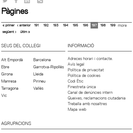
Pàgines
« primer
‹ anterior
191
192
193
194
195
196
197
198
199
more
següent ›
últim »
SEUS DEL COL·LEGI
INFORMACIÓ
Adreces horari i contacte.
Alt Empordà
Barcelona
Avís legal
Ebre
Garrotxa-Ripollès
Política de privacitat
Girona
Lleida
Política de cookies
Manresa
Pirineu
Codi Ètic
Finestreta única
Tarragona
Vallès
Canal de denúncies intern
Vic
Queixes, reclamacions ciutadania
Treballa amb nosaltres
Mapa web
AGRUPACIONS