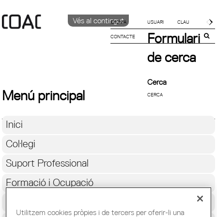
Vés al contingut
IDIOMA
Formulari
CONTACTE
CATALÀ
English
de cerca
ESPAÑOL
Cerca
Menú principal
Inici
Col·legi
Suport Professional
Formació i Ocupació
Cultura
Utilitzem cookies pròpies i de tercers per oferir-li una