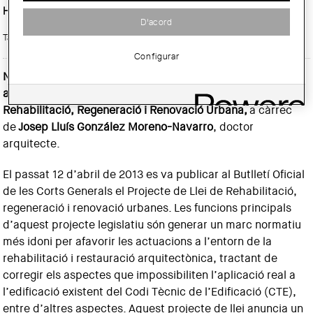
Horari:
a les 19 h.
D'acord
Tarja digital:
Configurar
Nova aplicació del Codi Tècnic de l’Edificació al patrimoni
arquitectònic, com a conseqüència del Projecte de Llei de
Rehabilitació, Regeneració i Renovació Urbana,
a càrrec
de
Josep Lluís González Moreno-Navarro
, doctor
arquitecte.
El passat 12 d’abril de 2013 es va publicar al Butlletí Oficial
de les Corts Generals el Projecte de Llei de Rehabilitació,
regeneració i renovació urbanes. Les funcions principals
d’aquest projecte legislatiu són generar un marc normatiu
més idoni per afavorir les actuacions a l’entorn de la
rehabilitació i restauració arquitectònica, tractant de
corregir els aspectes que impossibiliten l’aplicació real a
l’edificació existent del Codi Tècnic de l’Edificació (CTE),
entre d’altres aspectes. Aquest projecte de llei anuncia un