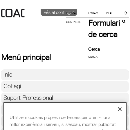
Vés al contingut
IDIOMA
Formulari
CONTACTE
CATALÀ
English
de cerca
Español
Cerca
Menú principal
Inici
Col·legi
Suport Professional
Formació i Ocupació
Utilitzem cookies pròpies i de tercers per oferir-li una
Cultura
millor experiència i servei i, si s'escau, mostrar publicitat