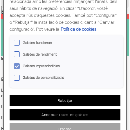
relacionada amb les preferències mitjançant l'anàlisi dels
Congrés Mundial d'Arquitectes UIA
seus hàbits de navegació. En clicar "D'acord", vostè
Ciutadania
accepta l'ús d'aquestes cookies. També pot "Configurar"
o "Rebutjar" la instal·lació de cookies clicant a "Canviar
TROBADA D'ARQUITECTES DE
configuració". Pot veure la
Política de cookies
GRÀCIA
Galetes funcionals
Galetes de rendiment
Imatge:
Gràcia
Galetes imprescindibles
Galetes de personalització
Entitat Organitzadora :
COAC
Lloc:
Sala Nova - Consell Municipal del districte (Plaça de la Vila
de Gràcia 2, 2a planta)
Rebutjar
Demarcació :
Barcelona
Acceptar totes les galetes
Data inici :
Dilluns, 9 desembre, 2019
Horari:
19.00 - 20.30h
D'acord