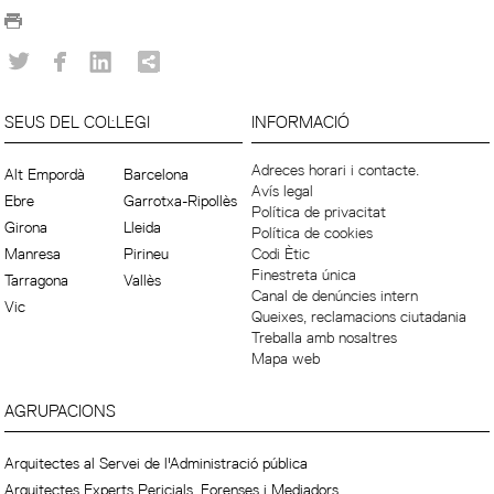
SEUS DEL COL·LEGI
INFORMACIÓ
Adreces horari i contacte.
Alt Empordà
Barcelona
Avís legal
Ebre
Garrotxa-Ripollès
Política de privacitat
Girona
Lleida
Política de cookies
Manresa
Pirineu
Codi Ètic
Finestreta única
Tarragona
Vallès
Canal de denúncies intern
Vic
Queixes, reclamacions ciutadania
Treballa amb nosaltres
Mapa web
AGRUPACIONS
Arquitectes al Servei de l'Administració pública
Arquitectes Experts Pericials, Forenses i Mediadors