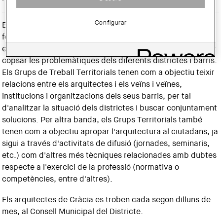
Configurar
Els Grups Territorials del Col·legi d'Arquitectes estan
formats per arquitectes que, més enllà de la col·legiació,
estan interessats en treballar al costat de la ciutadania per
copsar les problemàtiques dels diferents districtes i barris.
Els Grups de Treball Territorials tenen com a objectiu teixir
relacions entre els arquitectes i els veïns i veïnes,
institucions i organitzacions dels seus barris, per tal
d'analitzar la situació dels districtes i buscar conjuntament
solucions. Per altra banda, els Grups Territorials també
tenen com a objectiu apropar l'arquitectura al ciutadans, ja
sigui a través d'activitats de difusió (jornades, seminaris,
etc.) com d'altres més tècniques relacionades amb dubtes
respecte a l'exercici de la professió (normativa o
competències, entre d'altres).
Els arquitectes de Gràcia es troben cada segon dilluns de
mes, al Consell Municipal del Districte.