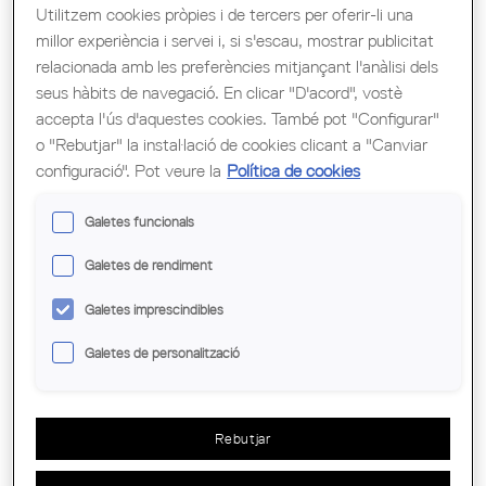
Utilitzem cookies pròpies i de tercers per oferir-li una
millor experiència i servei i, si s'escau, mostrar publicitat
Tipus de document
relacionada amb les preferències mitjançant l'anàlisi dels
seus hàbits de navegació. En clicar "D'acord", vostè
Departaments
accepta l'ús d'aquestes cookies. També pot "Configurar"
o "Rebutjar" la instal·lació de cookies clicant a "Canviar
configuració". Pot veure la
Política de cookies
No vigents
Galetes funcionals
Galetes de rendiment
RESOLUCIÓ TES/1565/2020
Galetes imprescindibles
Rehabilitació d’edificis residencials
dels barris gestionats per l’Agència
Galetes de personalització
de l'Habitatge de Catalunya.
Textos legals
Rebutjar