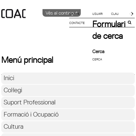
Vés al contingut
IDIOMA
Formulari
CONTACTE
CATALÀ
ENGLISH
de cerca
ESPAÑOL
Cerca
Menú principal
Inici
Col·legi
Suport Professional
Formació i Ocupació
Cultura