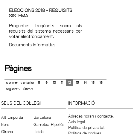
ELECCIONS 2018 - REQUISITS
SISTEMA
Preguntes freqüents sobre els
requisits del sistema necessaris per
votar electrònicament.
Documents informatius
Pàgines
« primer
‹ anterior
8
9
10
11
12
13
14
15
16
següent ›
últim »
SEUS DEL COL·LEGI
INFORMACIÓ
Adreces horari i contacte.
Alt Empordà
Barcelona
Avís legal
Ebre
Garrotxa-Ripollès
Política de privacitat
Girona
Lleida
Política de cookies