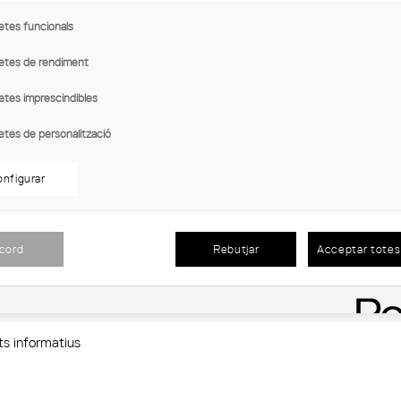
s informatius
etes funcionals
etes de rendiment
etes imprescindibles
ACIÓ JUNTA GENERAL 22 D'ABRIL 1A PART
etes de personalització
nfigurar
s informatius
acord
Rebutjar
Acceptar totes 
LICACIÓ DE VISAT. FACTURACIÓ
s informatius