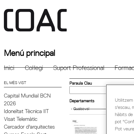
Menú principal
Inici
Col·legi
Suport Professional
Formac
EL MÉS VIST
Paraula Clau
Capital Mundial BCN
Utilitzem 
Departaments
2026
s'escau, 
Idoneïtat Tècnica IIT
hàbits de
Visat Telemàtic
pot "Confi
2023101
Cercador d'arquitectes
Pot veure
.