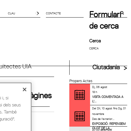
Formulari
CONTACTE
de cerca
Cerca
uitectes UIA
Ciutadania
Propers Actes
Dj, 06 agost
18 h
Pàgines
VISITA COMENTADA A
i, si
L'...
si dels seus
Del
Dll, 10 agost
fins
Dg, 01
es. També
novembre
guració".
L-CIVICAI
Des de l'exterior:...
EXPOSICIÓ: REPENSEM
OLOT DE LA...
Dj, 03 setembre