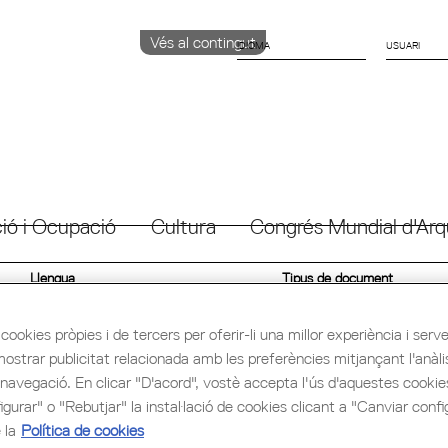
Vés al contingut
IDIOMA
CATALÀ
ENGLISH
ESPAÑOL
ió i Ocupació
Cultura
Congrés Mundial d'Arq
Llengua
Tipus de document
cookies pròpies i de tercers per oferir-li una millor experiència i servei 
mostrar publicitat relacionada amb les preferències mitjançant l'anàli
No vigents
 navegació. En clicar "D'acord", vostè accepta l'ús d'aquestes cooki
gurar" o "Rebutjar" la instal·lació de cookies clicant a "Canviar confi
8_OGV_APV-10-ACORD-NOMENAMENT-REPRESENTANT-COAC-A
 la
Política de cookies