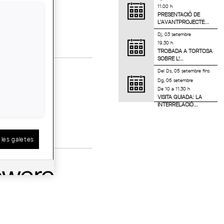
11.00 h
PRESENTACIÓ DE
L’AVANTPROJECTE...
Dj, 03 setembre
19.30 h
TROBADA A TORTOSA
SOBRE L'...
Del
Ds, 05 setembre
fins
Dg, 06 setembre
De 10 a 11.30 h
VISITA GUIADA: LA
INTERRELACIÓ...
les galetes