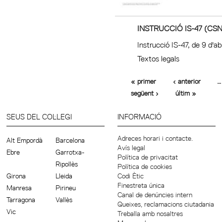
INSTRUCCIÓ IS-47 (CSN
Instrucció IS-47, de 9 d'a
Textos legals
« primer
‹ anterior
…
següent ›
últim »
SEUS DEL COL·LEGI
INFORMACIÓ
Adreces horari i contacte.
Alt Empordà
Barcelona
Avís legal
Ebre
Garrotxa-
Política de privacitat
Ripollès
Política de cookies
Girona
Lleida
Codi Ètic
Finestreta única
Manresa
Pirineu
Canal de denúncies intern
Tarragona
Vallès
Queixes, reclamacions ciutadania
Vic
Treballa amb nosaltres