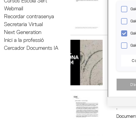
Cursos Escola Sert
Document
Webmail
Gal
Recordar contrasenya
Gal
Secretaria Virtual
Next Generation
Gal
Inici a la professió
PRESENT
Gal
Cercador Documents IA
.
Co
Document
D'
NOVA AP
.
Document