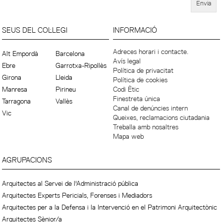
SEUS DEL COL·LEGI
INFORMACIÓ
Adreces horari i contacte.
Alt Empordà
Barcelona
Avís legal
Ebre
Garrotxa-Ripollès
Política de privacitat
Girona
Lleida
Política de cookies
Manresa
Pirineu
Codi Ètic
Finestreta única
Tarragona
Vallès
Canal de denúncies intern
Vic
Queixes, reclamacions ciutadania
Treballa amb nosaltres
Mapa web
AGRUPACIONS
Arquitectes al Servei de l'Administració pública
Arquitectes Experts Pericials, Forenses i Mediadors
Arquitectes per a la Defensa i la Intervenció en el Patrimoni Arquitectònic
Arquitectes Sènior/a