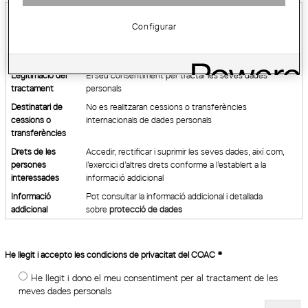
Responsable del
Col·legi d’Arquitectes de Catalunya "COAC"
tractament
Configurar
Finalitat del
Registre d'inscrits al Debat ampliació aeroport el Prat
tractament
Legitimació del
El seu consentiment per tractar les seves dades
tractament
personals
Destinatari de
No es realitzaran cessions o transferències
cessions o
internacionals de dades personals
transferències
Drets de les
Accedir, rectificar i suprimir les seves dades, així com,
persones
l’exercici d’altres drets conforme a l’establert a la
interessades
informació addicional
Informació
Pot consultar la informació addicional i detallada
addicional
sobre
protecció de dades
He llegit i accepto les condicions de privacitat del COAC
*
He llegit i dono el meu consentiment per al tractament de les
meves dades personals