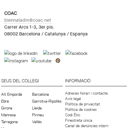
COAC
biennaladm@coac.net
Carrer Arcs 1-3, 3er pis.
08002 Barcelona / Catalunya / Espanya
SEUS DEL COL·LEGI
INFORMACIÓ
Adreces horari i contacte.
Alt Empordà
Barcelona
Avís legal
Ebre
Garrotxa-Ripollès
Política de privacitat
Girona
Lleida
Política de cookies
Manresa
Pirineu
Codi Ètic
Finestreta única
Tarragona
Vallès
Canal de denúncies intern