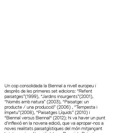
Un cop consolidada la Biennal a nivell europeu i
després de les primeres set edicions: “Refent
paisatges”(1999), “Jardins insurgents”(2001),
“Només amb natura” (2003), “Paisatge: un
producte / una producció” (2006) , “Tempesta i
ímpetu”(2008), “Paisatges Líquids” (2010) i
"Biennal versus Biennal" (2012); hi va haver un punt
d’inflexió en la novena edició, que va apropar-nos a
noves realitats paisatgístiques del món mitjançant