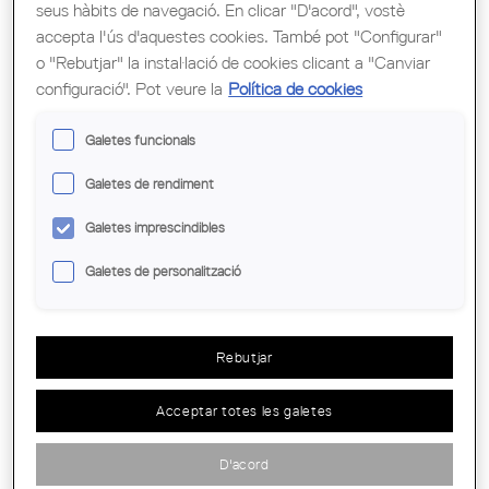
seus hàbits de navegació. En clicar "D'acord", vostè
accepta l'ús d'aquestes cookies. També pot "Configurar"
o "Rebutjar" la instal·lació de cookies clicant a "Canviar
configuració". Pot veure la
Política de cookies
LLOCS PER VIURE: UNA REFLEXIÓ FILOSÒFICA.
Galetes funcionals
Galetes de rendiment
Galetes imprescindibles
Galetes de personalització
Rebutjar
Acceptar totes les galetes
D'acord
PREMI EMERGENT D’ARQUITECTURA I