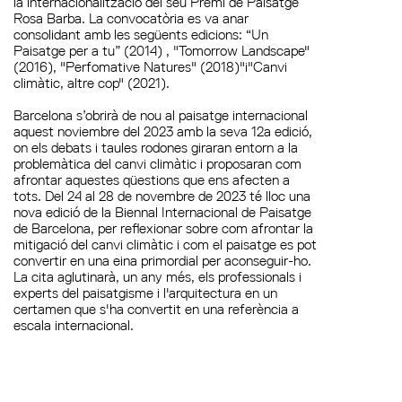
la internacionalització del seu Premi de Paisatge
Rosa Barba. La convocatòria es va anar
consolidant amb les següents edicions: “Un
Paisatge per a tu” (2014) , "Tomorrow Landscape"
(2016), "Perfomative Natures" (2018)"i"Canvi
climàtic, altre cop" (2021).
Barcelona s’obrirà de nou al paisatge internacional
aquest noviembre del 2023 amb la seva 12a edició,
on els debats i taules rodones giraran entorn a la
problemàtica del canvi climàtic i proposaran com
afrontar aquestes qüestions que ens afecten a
tots. Del 24 al 28 de novembre de 2023 té lloc una
nova edició de la Biennal Internacional de Paisatge
de Barcelona, per reflexionar sobre com afrontar la
mitigació del canvi climàtic i com el paisatge es pot
convertir en una eina primordial per aconseguir-ho.
La cita aglutinarà, un any més, els professionals i
experts del paisatgisme i l'arquitectura en un
certamen que s'ha convertit en una referència a
escala internacional.