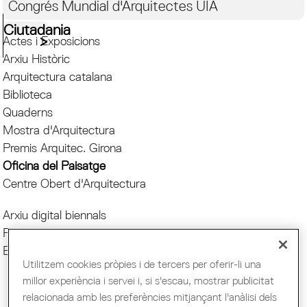
Congrés Mundial d'Arquitectes UIA
Ciutadania
Actes i Exposicions
Arxiu Històric
Arquitectura catalana
Biblioteca
Quaderns
Mostra d'Arquitectura
Premis Arquitec. Girona
Oficina del Paisatge
Centre Obert d'Arquitectura
Arxiu digital biennals
Projectes Escoles
Biennal del paisatge
Utilitzem cookies pròpies i de tercers per oferir-li una
millor experiència i servei i, si s'escau, mostrar publicitat
relacionada amb les preferències mitjançant l'anàlisi dels