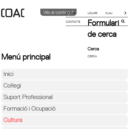
Vés al contingut
IDIOMA
Formulari
CONTACTE
CATALÀ
ENGLISH
de cerca
ESPAÑOL
Cerca
Menú principal
Inici
Col·legi
Suport Professional
Formació i Ocupació
Cultura