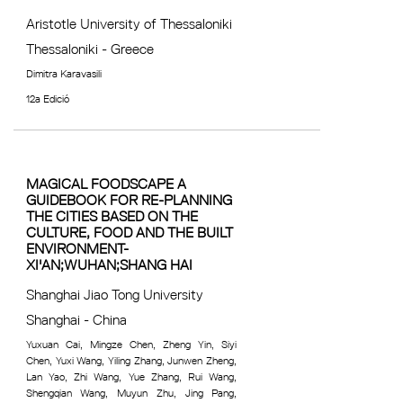
Aristotle University of Thessaloniki
Thessaloniki - Greece
Dimitra Karavasili
12a Edició
MAGICAL FOODSCAPE A
GUIDEBOOK FOR RE-PLANNING
THE CITIES BASED ON THE
CULTURE, FOOD AND THE BUILT
ENVIRONMENT-
XI'AN;WUHAN;SHANG HAI
Shanghai Jiao Tong University
Shanghai - China
Yuxuan Cai, Mingze Chen, Zheng Yin, Siyi
Chen, Yuxi Wang, Yiling Zhang, Junwen Zheng,
Lan Yao, Zhi Wang, Yue Zhang, Rui Wang,
Shengqian Wang, Muyun Zhu, Jing Pang,