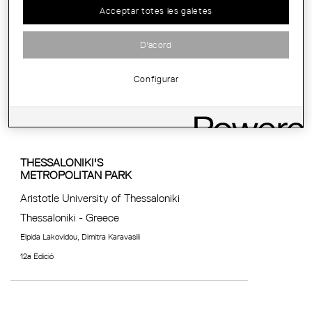
Shanghai Jiao Tong University
Acceptar totes les galetes
Shanghai - China
Yuxuan Cai, Jiani Lai, Zheng Yin, Yuhui Yang,
D'acord
Chenyuan Zhang, Mingze Chen, Yufan Xu,
Chenye Yang, Yue Chen, Le Zhang, Jiayuan
Wu, Mianzhi Wu
Configurar
12a Edició
THESSALONIKI'S
METROPOLITAN PARK
Aristotle University of Thessaloniki
Thessaloniki - Greece
Elpida Lakovidou, Dimitra Karavasili
12a Edició