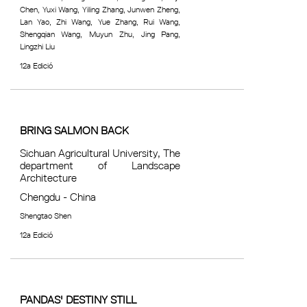
Chen, Yuxi Wang, Yiling Zhang, Junwen Zheng,
Lan Yao, Zhi Wang, Yue Zhang, Rui Wang,
Shengqian Wang, Muyun Zhu, Jing Pang,
Lingzhi Liu
12a Edició
BRING SALMON BACK
Sichuan Agricultural University, The
department of Landscape
Architecture
Chengdu - China
Shengtao Shen
12a Edició
PANDAS' DESTINY STILL