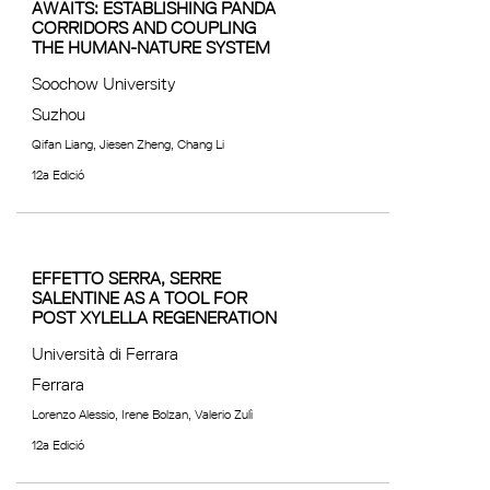
AWAITS: ESTABLISHING PANDA
CORRIDORS AND COUPLING
THE HUMAN-NATURE SYSTEM
Soochow University
Suzhou
Qifan Liang, Jiesen Zheng, Chang Li
12a Edició
EFFETTO SERRA, SERRE
SALENTINE AS A TOOL FOR
POST XYLELLA REGENERATION
Università di Ferrara
Ferrara
Lorenzo Alessio, Irene Bolzan, Valerio Zulì
12a Edició