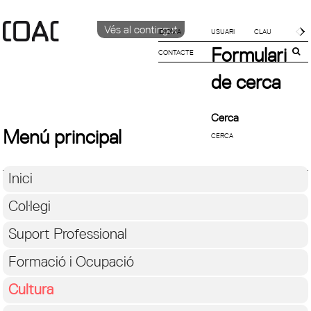
Vés al contingut
IDIOMA
Formulari
CONTACTE
CATALÀ
ENGLISH
de cerca
ESPAÑOL
Cerca
Menú principal
Inici
Col·legi
Suport Professional
Formació i Ocupació
Cultura