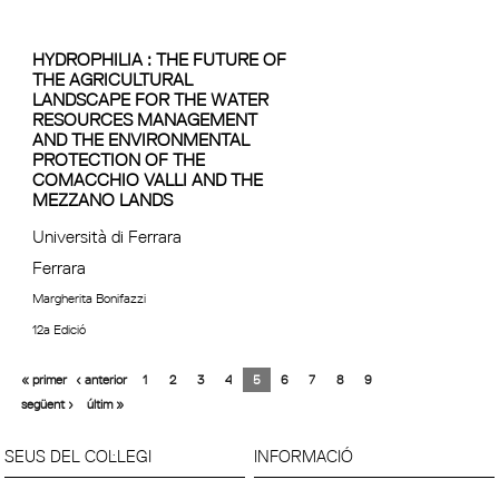
HYDROPHILIA : THE FUTURE OF
THE AGRICULTURAL
LANDSCAPE FOR THE WATER
RESOURCES MANAGEMENT
AND THE ENVIRONMENTAL
PROTECTION OF THE
COMACCHIO VALLI AND THE
MEZZANO LANDS
Università di Ferrara
Ferrara
Margherita Bonifazzi
12a Edició
« primer
‹ anterior
1
2
3
4
5
6
7
8
9
següent ›
últim »
SEUS DEL COL·LEGI
INFORMACIÓ