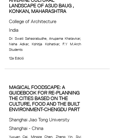
RIVERINE CULTURAL
LANDSCAPE OF ASUD BAUG ,
KONKAN, MAHARASHTRA
College of Architecture
India
Dr. Swati Sahasrabudhe, Anupama Khatavkar,
Neha Adkar, Kshitija Kolhatkar, F.Y M.Arch
Students
12a Edició
MAGICAL FOODSCAPE: A
GUIDEBOOK FOR RE-PLANNING
THE CITIES BASED ON THE
CULTURE, FOOD AND THE BUILT
ENVIRONMENT-CHENGDU PART
Shanghai Jiao Tong University
Shanghai - China
Yuxuan Cai, Mingze Chen, Zheng Yin, Siyi