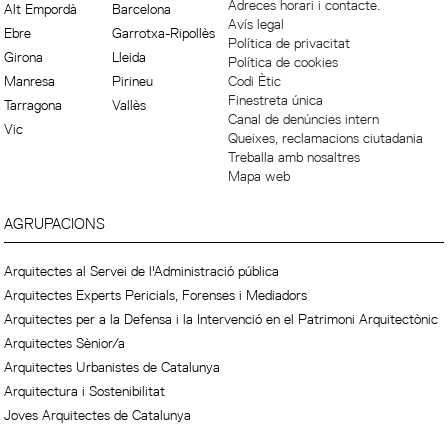
Adreces horari i contacte.
Alt Empordà
Barcelona
Avís legal
Ebre
Garrotxa-Ripollès
Política de privacitat
Girona
Lleida
Política de cookies
Manresa
Pirineu
Codi Ètic
Finestreta única
Tarragona
Vallès
Canal de denúncies intern
Vic
Queixes, reclamacions ciutadania
Treballa amb nosaltres
Mapa web
AGRUPACIONS
Arquitectes al Servei de l'Administració pública
Arquitectes Experts Pericials, Forenses i Mediadors
Arquitectes per a la Defensa i la Intervenció en el Patrimoni Arquitectònic
Arquitectes Sènior/a
Arquitectes Urbanistes de Catalunya
Arquitectura i Sostenibilitat
Joves Arquitectes de Catalunya