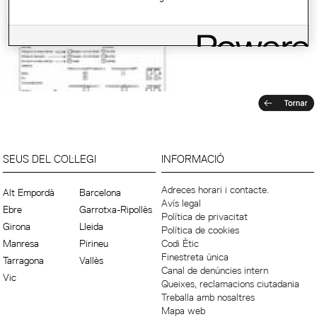
SEUS DEL COL·LEGI
INFORMACIÓ
Adreces horari i contacte.
Alt Empordà
Barcelona
Avís legal
Ebre
Garrotxa-Ripollès
Política de privacitat
Girona
Lleida
Política de cookies
Manresa
Pirineu
Codi Ètic
Finestreta única
Tarragona
Vallès
Canal de denúncies intern
Vic
Queixes, reclamacions ciutadania
Treballa amb nosaltres
Mapa web