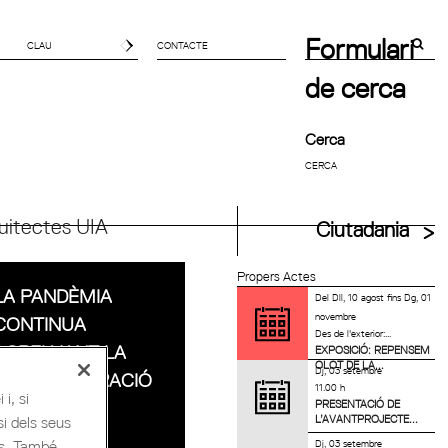
Formulari
CONTACTE
de cerca
Cerca
uitectes UIA
Ciutadania
Propers Actes
LA PANDÈMIA
Del
Dll, 10 agost
fins
Dg, 01
novembre
CONTINUA
Des de l'exterior:...
AGREUJANT LA
EXPOSICIÓ: REPENSEM
OLOT DE LA...
Dj, 03 setembre
DESACCELERACIÓ
11.00 h
i, si
PRESENTACIÓ DE
DEL SECTOR
L’AVANTPROJECTE...
si dels seus
es. També
Dj, 03 setembre