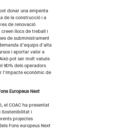
é pot donar una empenta
a de la construcció i a
bres de renovació
creen llocs de treball i
enes de subministrament
 demanda d’equips d’alta
ursos i aportar valor a
 Això pot ser molt valuós
el 90% dels operadors
er l’impacte econòmic de
Fons Europeus Next
ó, el COAC ha presentat
i Sostenibilitat i
rents projectes
í dels Fons europeus Next