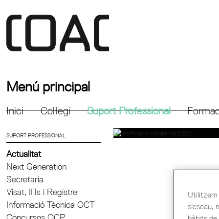
Menú principal
Inici
Col·legi
Suport Professional
Formac
SUPORT PROFESSIONAL
Actualitat
Next Generation
Secretaria
Visat, IITs i Registre
Utilitzem 
Informació Tècnica OCT
s'escau, 
Concursos OCP
hàbits de