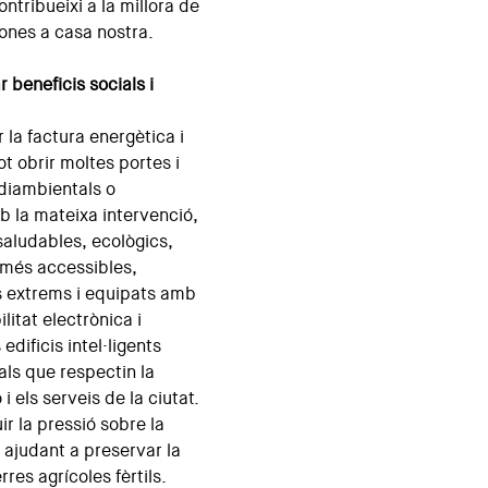
ntribueixi a la millora de
sones a casa nostra.
beneficis socials i
r la factura energètica i
t obrir moltes portes i
ediambientals o
 la mateixa intervenció,
saludables, ecològics,
, més accessibles,
ls extrems i equipats amb
itat electrònica i
edificis intel·ligents
ls que respectin la
 i els serveis de la ciutat.
r la pressió sobre la
 ajudant a preservar la
erres agrícoles fèrtils.