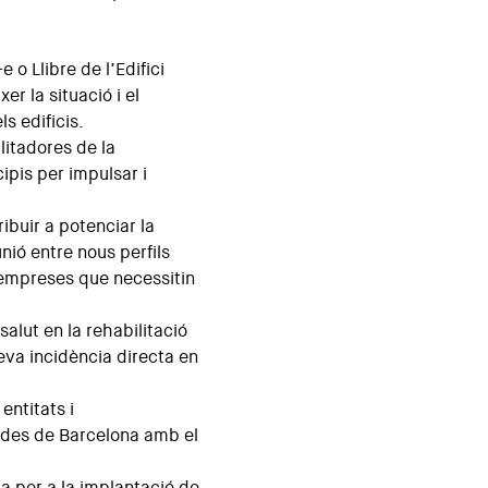
 o Llibre de l’Edifici
r la situació i el
ls edificis.
ilitadores de la
cipis per impulsar i
ibuir a potenciar la
nió entre nous perfils
 empreses que necessitin
salut en la rehabilitació
eva incidència directa en
entitats i
r des de Barcelona amb el
sta per a la implantació de