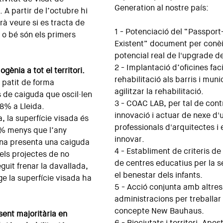
Generation al nostre país:
 A partir de l’octubre hi
rà veure si es tracta de
1 - Potenciació del “Passport-e
” o bé són els primers
Existent” document per conèixe
potencial real de l'upgrade de
2 - Implantació d’oficines fac
ènia a tot el territori.
rehabilitació als barris i muni
 patit de forma
agilitzar la rehabilitació.
de caiguda que oscil·len
3 - COAC LAB, per tal de contr
 8% a Lleida.
innovació i actuar de nexe d'u
 la superfície visada és
professionals d'arquitectes i
% menys que l’any
innovar.
lona presenta una caiguda
4 - Establiment de criteris de 
els projectes de no
de centres educatius per la s
uit frenar la davallada,
el benestar dels infants.
ge la superfície visada ha
5 - Acció conjunta amb altres 
administracions per treballa
concepte New Bauhaus.
sent majoritària en
6 - Biociutats i territori. Apo