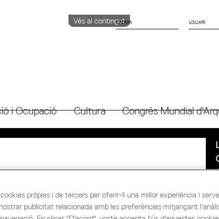
Vés al contingut
IDIOMA
CATALÀ
English
ESPAÑOL
ió i Ocupació
Cultura
Congrés Mundial d'Arq
cookies pròpies i de tercers per oferir-li una millor experiència i servei 
mostrar publicitat relacionada amb les preferències mitjançant l'anàli
 navegació. En clicar "D'acord", vostè accepta l'ús d'aquestes cooki