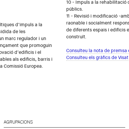
10 - Impuls a la rehabilitaci
públics.
11 - Revisió i modificació -am
raonable i socialment respons
tiques d’impuls a la
de diferents espais i edificis
cidida de les
construït.
un marc regulador i un
nançament que promoguin
Consulteu la nota de premsa
ovació d’edificis i el
Consulteu els gràfics de Visat
les als edificis, barris i
 la Comissió Europea.
AGRUPACIONS