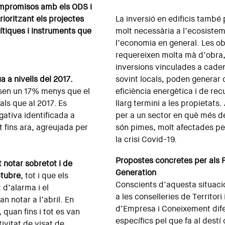
compromisos amb els ODS i
rioritzant els projectes
La inversió en edificis tamb
tiques i instruments que
molt necessària a l’ecosistem
l’economia en general. Les o
requereixen molta mà d’obra, 
inversions vinculades a cad
a a nivells del 2017.
sovint locals, poden generar
osen un 17% menys que el
eficiència energètica i de rec
uals que al 2017. Es
llarg termini a les propietats.
gativa identificada a
per a un sector en què més d
t fins ara, agreujada per
són pimes, molt afectades p
la crisi Covid-19.
Propostes concretes per als 
t notar sobretot i de
Generation
ctubre
, tot i que els
Conscients d’aquesta situaci
 d’alarma i el
a les conselleries de Territori 
n notar a l’abril. En
d’Empresa i Coneixement dife
quan fins i tot es van
específics pel que fa al dest
tivitat de visat de