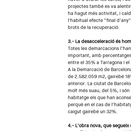
projectes també es va alentir.
ha hagut més activitat, i cald
l'habitual efecte “final d’any
brots de la recuperació.
3.- La desacceleració és homog
Totes les demarcacions l’han
important, amb percentatges 
entre el 35% a Tarragona i el
A la Demarcació de Barcelona,
de 2.582.059 m2, gairebé 18
anterior. La ciutat de Barce
molt més suau, del 5%, i són 
habitatge els que han aconseg
perquè en el cas de l’habitat
caigut gairebé un 32%.
4.- L’obra nova, que segueix 