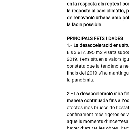
en la resposta als reptes i 
la resposta al cavi climàtic, p
de renovació urbana amb polí
la facin possible.
PRINCIPALS FETS I DADES
1.- La desacceleració ens situ
Els 3.917.395 m2 visats sup
2019, i ens situen a valors ig
constata que la tendència ne
finals del 2019 s’ha mantingu
la pandèmia.
2.- La desacceleració s’ha fe
manera continuada fins a l’o
efectes més bruscs de l’estat
confinament més rigorós es va
aquells moments d’incertesa, 
haver d’aturar les obres, l’ac