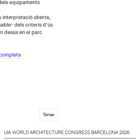
ó dels equipaments
b interpretació oberta,
able- dels criteris d’ús
 en desús en el parc
 completa
Tornar
UIA WORLD ARCHITECTURE CONGRESS BARCELONA 2026