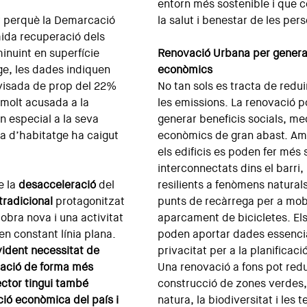
entorn més sostenible i que co
t perquè la Demarcació
la salut i benestar de les per
mida recuperació dels
minuint en superfície
Renovació Urbana per generar 
tge, les dades indiquen
econòmics
 visada de prop del 22%
No tan sols es tracta de redui
 molt acusada a la
les emissions. La renovació po
n especial a la seva
generar beneficis socials, m
ada d’habitatge ha caigut
econòmics de gran abast. Amb
els edificis es poden fer més 
interconnectats dins el barri
e la
desacceleració
del
resilients a fenòmens natura
tradicional
protagonitzat
punts de recàrrega per a mobil
’obra nova i una activitat
aparcament de bicicletes. Els 
 en constant línia plana.
poden aportar dades essencia
vident necessitat de
privacitat per a la planificació
tuació de forma més
Una renovació a fons pot redui
ector tingui també
construcció de zones verdes,
ió econòmica del país i
natura, la biodiversitat i les t