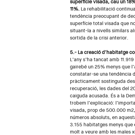
superfície visada, cau un 18%,
11%.
La rehabilitació continu
tendència preocupant de de
superfície total visada que no
situant-la a nivells similars a
sortida de la crisi anterior.
5.- La creació d’habitatge c
L’any s’ha tancat amb 11.919 
gairebé un 25% menys que l’
constatar-se una tendència 
pràcticament sostinguda des d
recuperació, les dades del 
caiguda acusada. És a la De
trobem l’explicació: l’import
visada, prop de 500.000 m2,
números absoluts, en aquest
3.155 habitatges menys que 
molt a veure amb les males xi