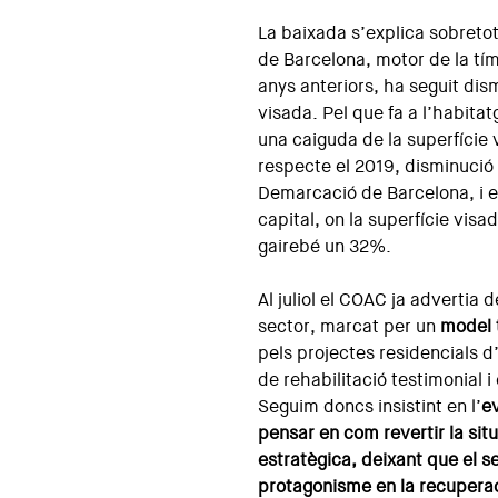
La baixada s’explica sobreto
de Barcelona, motor de la tí
anys anteriors, ha seguit dis
visada. Pel que fa a l’habita
una caiguda de la superfície
respecte el 2019, disminució
Demarcació de Barcelona, i e
capital, on la superfície vis
gairebé un 32%.
Al juliol el COAC ja advertia d
sector, marcat per un
model 
pels projectes residencials d
de rehabilitació testimonial i
Seguim doncs insistint en l’
e
pensar en com revertir la si
estratègica, deixant que el s
protagonisme en la recuperac