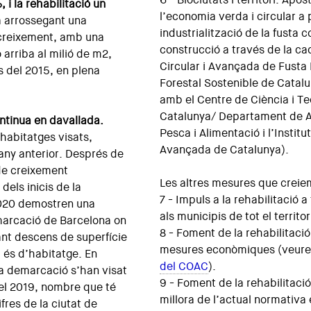
 i la rehabilitació un
l’economia verda i circular a p
a arrossegant una
industrialització de la fusta 
creixement, amb una
construcció a través de la ca
 arriba al milió de m2,
Circular i Avançada de Fusta 
ls del 2015, en plena
Forestal Sostenible de Catalu
amb el Centre de Ciència i Te
Catalunya/ Departament de A
ontinua en davallada.
Pesca i Alimentació i l’Instit
habitatges visats,
Avançada de Catalunya).
any anterior. Després de
de creixement
Les altres mesures que creie
els inicis de la
7 - Impuls a la rehabilitació 
2020 demostren una
als municipis de tot el territor
marcació de Barcelona on
8 - Foment de la rehabilitació 
ant descens de superfície
mesures econòmiques (veur
 és d’habitatge. En
del COAC
).
a demarcació s’han visat
9 - Foment de la rehabilitació 
el 2019, nombre que té
millora de l’actual normativa 
fres de la ciutat de