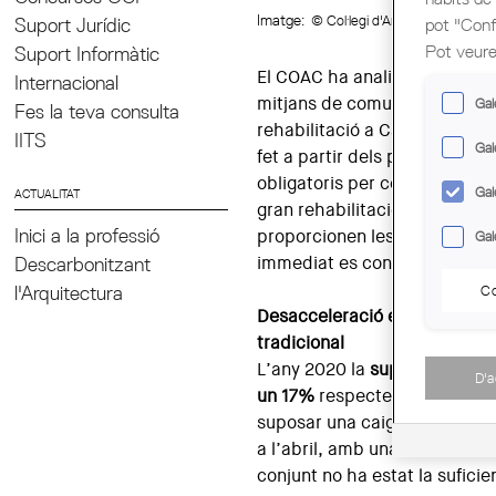
Imatge:
© Col·legi d'Arquitectes de C
pot "Confi
Suport Jurídic
Pot veure
Suport Informàtic
El COAC ha analitzat, en una
Internacional
mitjans de comunicació, el vi
Gal
Fes la teva consulta
rehabilitació a Catalunya de 
IITS
Gal
fet a partir dels projectes d’
obligatoris per començar obr
Gal
ACTUALITAT
gran rehabilitació. Les conclu
Inici a la professió
proporcionen les dades més fi
Gal
Descarbonitzant
immediat es construirà al terr
l'Arquitectura
Co
Desacceleració en un sector
tradicional
L’any 2020 la
superfície visa
D'
un 17%
respecte l’any anterio
suposar una caiguda importan
a l’abril, amb una tímida rec
conjunt no ha estat la suficie